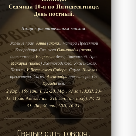
Седмица 10-я по Пятидесятнице.
День постный.
Пища с растительным маслом.
Успение прав.
Анны
(
икона
), матери Пресвятой
Богородицы. Свв. жен
Олимпиады
(
икона
)
диакониссы и
Евпраксии
девы, Тавеннской. Прп.
Макария
(
икона
) Желтоводского, Унженского.
Память
V Вселенского Собора
. Сщмч.
Николая
пресвитера. Сщмч.
Александра
пресвитера. Св.
Ираиды
исп.
2 Кор., 169 зач., I, 12-20.
Мф., 91 зач., XXII, 23-
33.
Прав. Анны:
Гал., 210 зач. (от полу́), IV, 22-
31.
Лк., 36 зач., VIII, 16-21.
Святые отцы говорят