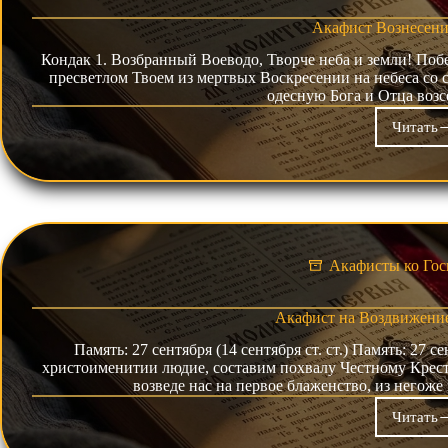
Акафист Вознесен
Кондак 1. Возбранный Воеводо, Творче неба и земли! Поб
пресветлом Твоем из мертвых Воскресении на небеса со 
одесную Бога и Отца возс
Читать
Ака
Воз
Гос
Акафисты ко Гос
Акафист на Воздвижение
Память: 27 сентября (14 сентября ст. ст.) Память: 27 се
христоименитии людие, составим похвалу Честному Кресту
возведе нас на первое блаженство, из него
Читать
Ака
на