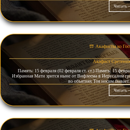
Читать
Ака
на
Сош
Свя
Дух
Акафисты ко Гос
Акафист Сретени
Память: 15 февраля (02 февраля ст. ст.) Память: 15 февра
Избранная Мати зрится ныне от Вифлеема в Иерусалим гря
во объятиях Тоя носим бывае
Читать
Ака
Сре
Гос