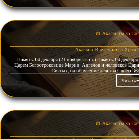
Воз
Кре
Гос
Акафисты ко Гос
Акафист Введению во Храм 
Память: 04 декабря (21 ноября ст. ст.) Память: 04 декабря 
Царем Богоотроковице Ма­рии, Ан­ге­лов и че­ло­ве­ков Ца­
Свя­тых, на обручение девст­ва Сво­его
Читать
Ака
Вве
во
Хр
Пре
Бог
Акафисты ко Гос