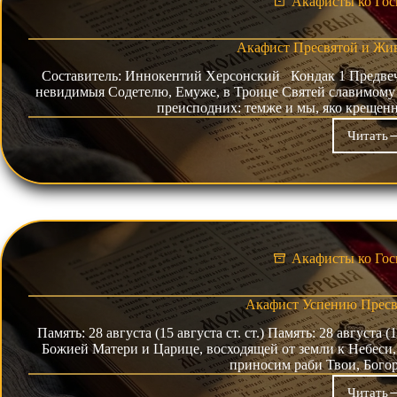
Акафисты ко Гос
Акафист Пресвятой и Жи
Составитель: Иннокентий Херсонский Кондак 1 Пред­веч­ный
невидимыя Содетелю, Ему­же, в Тро­ице Свя­тей славимому Бо
пре­ис­под­них: тем­же и мы, яко крещ
Читать
Ака
Пре
и
Жив
Тро
Акафисты ко Гос
Акафист Успению Пресв
Память: 28 августа (15 августа ст. ст.) Память: 28 августа (1
Божией Матери и Ца­рице, вос­хо­дящей от зем­ли к Не­бе­си,
при­носим ра­би Твои, Бо­го
Читать