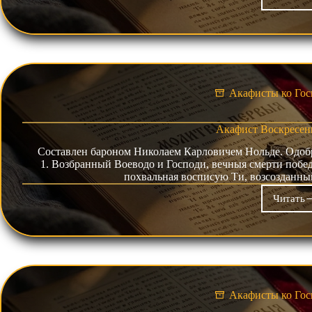
Ака
Усп
Пре
Бог
Акафисты ко Гос
Акафист Воскресен
Составлен бароном Николаем Карловичем Нольде. Одобр
1. Возбранный Воеводо и Господи, вечныя смерти побед
похвальная восписую Ти, возсозданны
Читать
Ака
Вос
Хри
Акафисты ко Гос