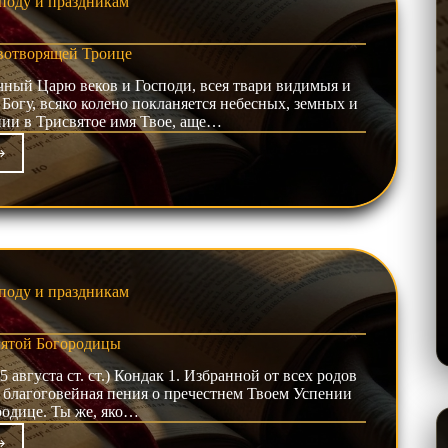
поду и праздникам
вотворящей Троице
 Ца­рю ве­ков и Гос­по­ди, всея тва­ри ви­ди­мыя и
­гу, всяко колено покланяется не­бес­ных, зем­ных и
еннии в Трисвятое имя Твое, аще…
фист
святой
отворящей
ице
поду и праздникам
ятой Богородицы
5 августа ст. ст.) Кондак 1. Из­бранной от всех ро­дов
 бла­го­го­вейная пения о пре­чест­нем Твоем Успении
­роди­це. Ты же, яко…