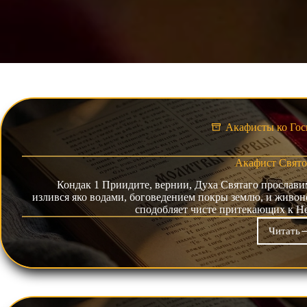
Акафисты ко Гос
Акафист Свято
Кондак 1 Приидите, вернии, Духа Святаго прославим 
излився яко водами, боговедением покры землю, и живон
сподобляет чисте притекающих к Н
Читать
Ака
Свя
Дух