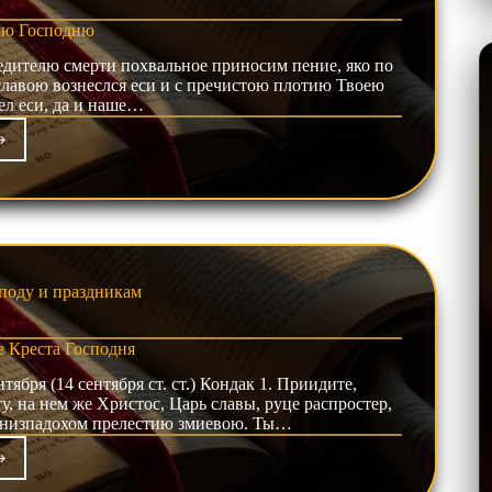
ию Господню
едителю смерти похвальное приносим пение, яко по
славою вознеслся еси и с пречистою плотию Твоею
ел еси, да и наше…
фист
несению
подню
поду и праздникам
 Креста Господня
нтября (14 сентября ст. ст.) Кондак 1. Приидите,
, на нем же Христос, Царь славы, руце распростер,
же низпадохом прелестию змиевою. Ты…
фист