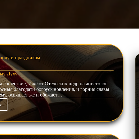
поду и праздникам
му Духу
сошествие, Иже от Отеческих недр на апостолов
осныя благодати богоусыновления, и горния славы
ему, освящает же и обожает…
фист
тому
у