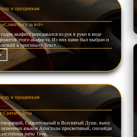
поду и праздникам
«Слава Богу за всё»
 годов акафист передавался из рук в руки в виде
ариантов этого акафиста. Из них нами был выбран и
близкий к оригиналу. Текст…
фист
годарственный
ава
у
»
поду и праздникам
е Святаго Духа
вотворящий, Спасительный и Всесвятый Душе, выну
де огненных языков Апостолы просветивый, снизойди
недостойныя рабы Твоя,…