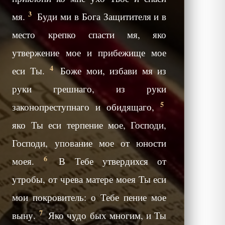
3
мя.
Буди ми в Бога Защитителя и в
место крепко спасти мя, яко
утвержение мое и прибежище мое
4
еси Ты.
Боже мои, избави мя из
руки грешнаго, из руки
5
законопреступнаго и обидящаго,
яко Ты еси терпение мое, Господи,
Господи, упование мое от юности
6
моея.
В Тебе утвердихся от
утробы, от чрева матере моея Ты еси
мои покровитель: о Тебе пение мое
7
выну.
Яко чудо бых многим, и Ты