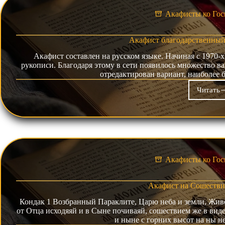
Акафисты ко Гос
Акафист благодарственный 
Акафист составлен на русском языке. Начиная с 1970-х
рукописи. Благодаря этому в сети появилось множество в
отредактирован вариант, наиболее 
Читать
Ака
бла
«Сл
Бог
за
всё
Акафисты ко Гос
Акафист на Сошестви
Кондак 1 Возбранный Параклите, Царю неба и земли, Жи
от Отца исходяяй и в Сыне почиваяй, сошествием же в ви
и ныне с горних высот на ны 