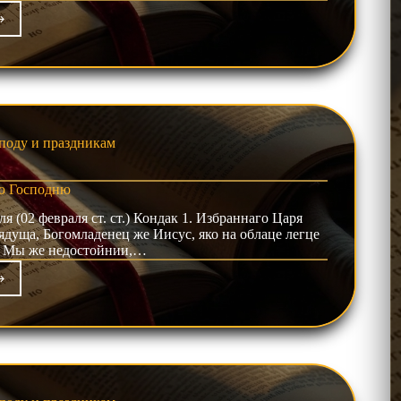
фист
ествие
таго
а
поду и праздникам
ю Господню
ля (02 февраля ст. ст.) Кондак 1. Избраннаго Царя
дуща, Богомладенец же Иисус, яко на облаце легце
т. Мы же недостойнии,…
фист
тению
подню