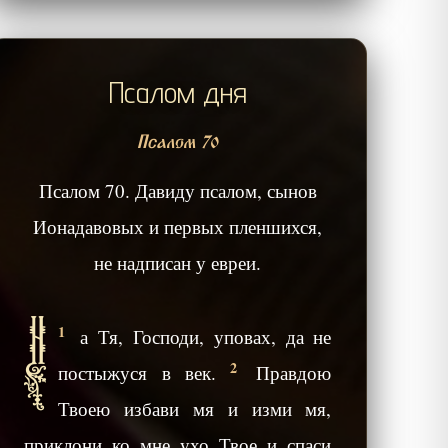
Псалом дня
Псалом 70
Псалом 70. Давиду псалом, сынов
Ионадавовых и первых пленшихся,
не надписан у евреи.
Н
1
а Тя, Господи, уповах, да не
2
постыжуся в век.
Правдою
Твоею избави мя и изми мя,
приклони ко мне ухо Твое и спаси