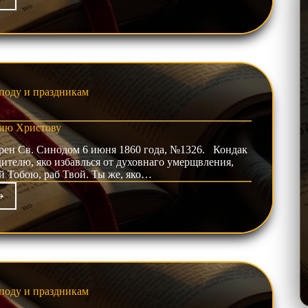
фист
ению
святой
ородицы
поду и праздникам
ию Христову
ен Св. Синодом 6 июня 1860 года, №1326. Кондак
ителю, яко избавлься от духовнаго умерщвления,
й Тобою, раб Твой. Ты же, яко…
фист
кресению
стову
поду и праздникам