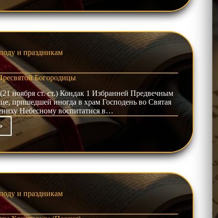
движение
ста
подня
поду и праздникам
Пресвятой Богородицы
(21 ноября ст. ст.) Кондак 1 Избранней Пред­веч­ным
ри­це, пришедшей иногда в храм Господень во Свя­тая
 Жениху Небесному воспитатися в…
фист
дению
ам
святой
ородицы
поду и праздникам