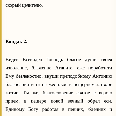
скорый целителю.
Кондак 2.
Видев Всевидец Господь благое души твоея
изволение, блаженне Агапите, еже поработати
Ему безленостно, внуши преподобному Антонию
благословити тя на жестокое в пещернем затворе
житие. Ты же, благословение святое с верою
прием, в пещере покой вечный обрел еси,
Единому Богу работая в пениих, бдениих и