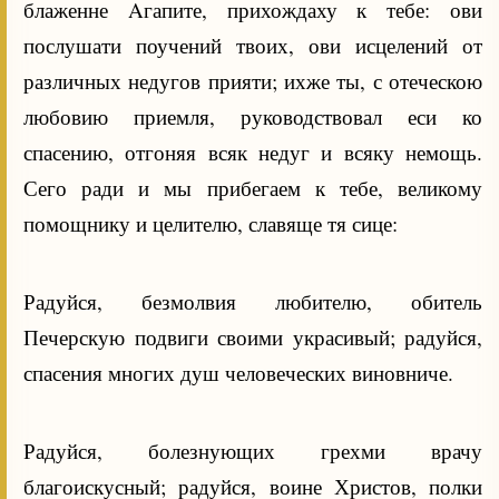
блаженне Aгапите, прихождаху к тебе: ови
послушати поучений твоих, ови исцелений от
различных недугов прияти; ихже ты, с отеческою
любовию приемля, руководствовал еси ко
спасению, отгоняя всяк недуг и всяку немощь.
Сего ради и мы прибегаем к тебе, великому
помощнику и целителю, славяще тя сице:
Радуйся, безмолвия любителю, обитель
Печерскую подвиги своими украсивый; радуйся,
спасения многих душ человеческих виновниче.
Радуйся, болезнующих грехми врачу
благоискусный; радуйся, воине Христов, полки