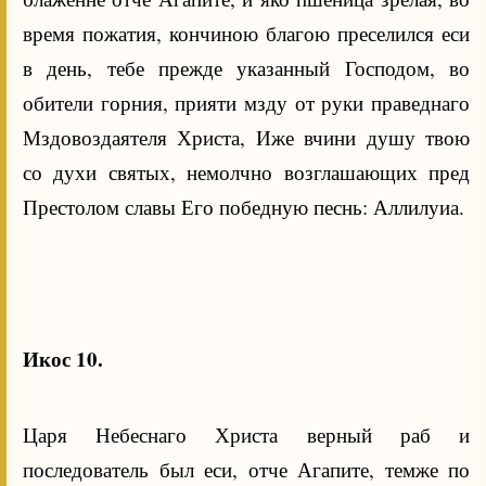
время пожатия, кончиною благою преселился еси
в день, тебе прежде указанный Господом, во
обители горния, прияти мзду от руки праведнаго
Мздовоздаятеля Христа, Иже вчини душу твою
со духи святых, немолчно возглашающих пред
Престолом славы Его победную песнь: Аллилуиа.
Икос 10.
Царя Небеснаго Христа верный раб и
последователь был еси, отче Агапите, темже по