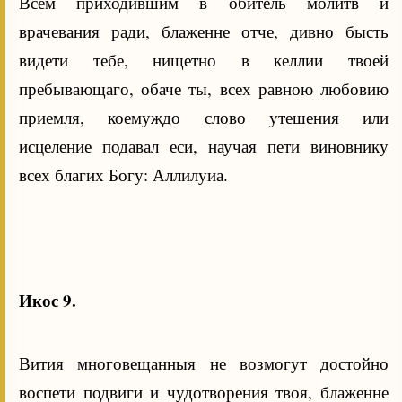
Всем приходившим в обитель молитв и
врачевания ради, блаженне отче, дивно бысть
видети тебе, нищетно в келлии твоей
пребывающаго, обаче ты, всех равною любовию
приемля, коемуждо слово утешения или
исцеление подавал еси, научая пети виновнику
всех благих Богу: Аллилуиа.
Икос 9.
Вития многовещанныя не возмогут достойно
воспети подвиги и чудотворения твоя, блаженне