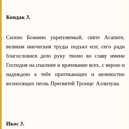
Кондак 3.
Силою Божиею укрепляемый, святе Агапите,
великия иноческия труды подъял еси; сего ради
благословися дело руку твоею во славу имени
Господня на спасение и врачевание всех, с верою и
надеждою к тебе притекающих и неленостно
возносящих песнь Пресвятей Троице: Аллилуиа.
Икос 3.