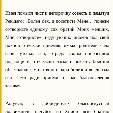
Имея помысл чист и непорочну совесть и памятуя
Рекшаго: «Болен бех, и посетисте Мене… понеже
сотвористе единому сих братий Моих менших,
Мне сотвористе», недугующих иноков под свой
покров отечески приемля, якоже родители чада
своя, утешал еси, отраду своим попечением
подающе и отеческою ласкою тяжесть болезни
облегчающе, молитвою с одра болезни воздвизал
еси. Сего ради приими от нас благохваления
таковая:
Радуйся, в добродетелех благоискусный
подвижниче; радуйся, во Христе всю братию