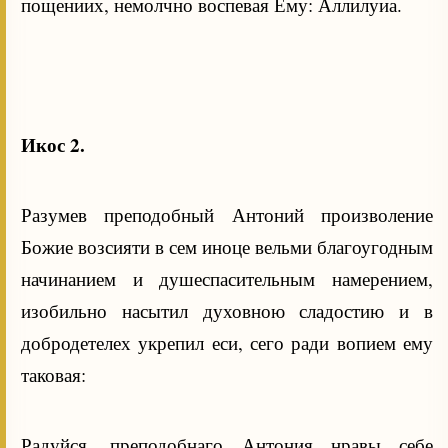
пощениих, немолчно воспевая Ему: Аллилуиа.
Икос 2.
Разумев преподобный Антоний произволение
Божие возсияти в сем иноце вельми благоугодным
начинанием и душеспасительным намерением,
изобильно насытил духовною сладостию и в
добродетелех укрепил еси, сего ради вопием ему
таковая:
Радуйся, преподобнаго Антония нравы себе