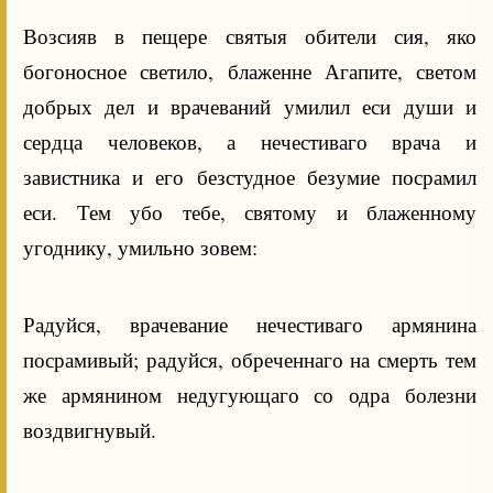
Возсияв в пещере святыя обители сия, яко
богоносное светило, блаженне Агапите, светом
добрых дел и врачеваний умилил еси души и
сердца человеков, а нечестиваго врача и
завистника и его безстудное безумие посрамил
еси. Тем убо тебе, святому и блаженному
угоднику, умильно зовем:
Радуйся, врачевание нечестиваго армянина
посрамивый; радуйся, обреченнаго на смерть тем
же армянином недугующаго со одра болезни
воздвигнувый.