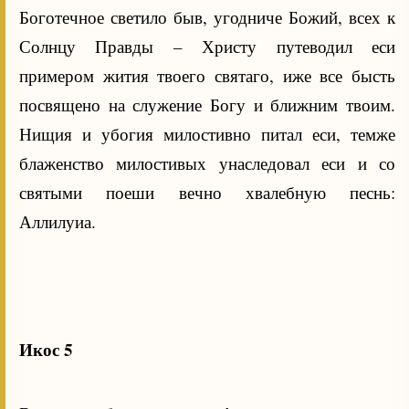
Боготечное светило быв, угодниче Божий, всех к
Солнцу Правды – Христу путеводил еси
примером жития твоего святаго, иже все бысть
посвящено на служение Богу и ближним твоим.
Нищия и убогия милостивно питал еси, темже
блаженство милостивых унаследовал еси и со
святыми поеши вечно хвалебную песнь:
Аллилуиа.
Икос 5