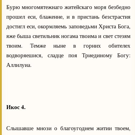
Бурю многомятежнаго житейскаго моря безбедно
прошел еси, блаженне, и в пристань безстрастия
достигл еси, окормляемь заповедьми Христа Бога,
яже быша светильник ногама твоима и свет стезям
твоим. Темже ныне в горних обителех
водворяешися, сладце поя Триединому Богу:
Аллилуиа.
Икос 4.
Слышавше мнози о благоугоднем житии твоем,