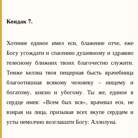
Кондак 7.
Хотение единое имел еси, блаженне отче, еже
Богу угождати и спасению душевному и здравию
телесному ближних твоих благочестно служити.
Темже келлиа твоя пещерная бысть врачебница
благоотишная всякому человеку – нищему и
богатому, князю и убогому. Ты же, единое в
сердце имея: «Всем бых вся», врачевал еси, не
взирая на лица, призывая всех вкупе сердцем и
усты немолчно возглашати Богу: Аллилуиа.