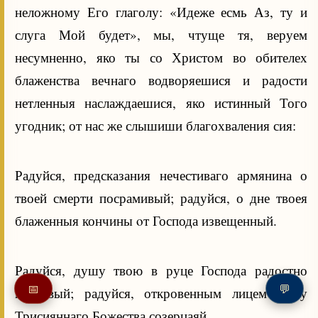
неложному Его глаголу: «Идеже есмь Аз, ту и
слуга Мой будет», мы, чтуще тя, веруем
несумненно, яко ты со Христом во обителех
блаженства вечнаго водворяешися и радости
нетленныя наслаждаешися, яко истинный Того
угодник; от нас же слышиши благохваления сия:
Радуйся, предсказания нечестиваго армянина о
твоей смерти посрамивый; радуйся, о дне твоея
блаженныя кончины oт Господа извещенный.
Радуйся, душу твою в руце Господа радостно
📅
💬
предавый; радуйся, откровенным лицем славу
Трисияннаго Божества созерцаяй.