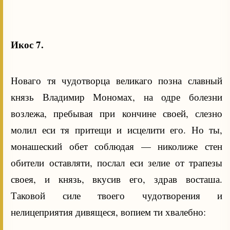
Икос 7.
Новаго тя чудотворца великаго позна славный
князь Владимир Мономах, на одре болезни
возлежа, пребывая при кончине своей, слезно
молил еси тя притещи и исцелити его. Но ты,
монашеский обет соблюдая — николиже стен
обители оставляти, послал еси зелие от трапезы
своея, и князь, вкусив его, здрав восташа.
Таковой силе твоего чудотворения и
нелицеприятия дивящеся, вопием ти хвалебно: