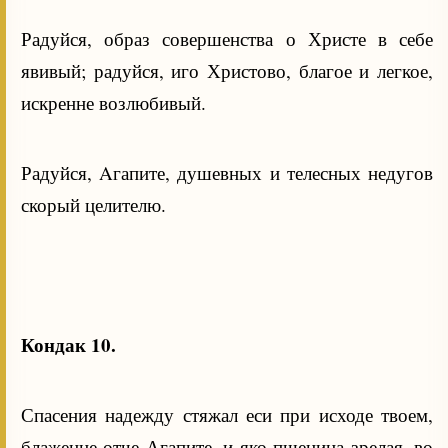
Радуйся, образ совершенства о Христе в себе
явивый; радуйся, иго Христово, благое и легкое,
искренне возлюбивый.
Радуйся, Aгапите, душевных и телесных недугов
скорый целителю.
Кондак 10.
Спасения надежду стяжал еси при исходе твоем,
блаженне отче Агапите, и яко пшеница зрелая, во