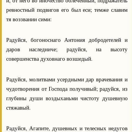
и, от него во иночество облеченный, подражатель
ревностный подвигов его был еси; темже славим
тя воззвании сими:
Радуйся, богоноснаго Антония добродетелей и
даров наследниче; радуйся, на высоту
совершенства духовнаго возшедый.
Радуйся, молитвами усердными дар врачевания и
чудотворения от Господа получивый; радуйся, из
глубины души воздыханьми чистоту душевную
стяжавый.
Радуйся, Агапите, душевных и телесных недугов