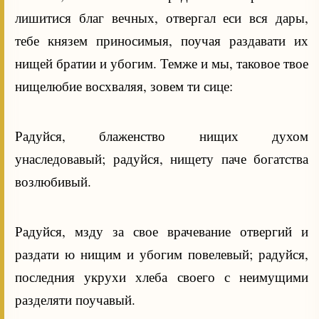
лишитися благ вечных, отвергал еси вся дары,
тебе князем приносимыя, поучая раздавати их
нищей братии и убогим. Темже и мы, таковое твое
нищелюбие восхваляя, зовем ти сице:
Радуйся, блаженство нищих духом
унаследовавый; радуйся, нищету паче богатства
возлюбивый.
Радуйся, мзду за свое врачевание отвергий и
раздати ю нищим и убогим повелевый; радуйся,
последния укрухи хлеба своего с неимущими
разделяти поучавый.