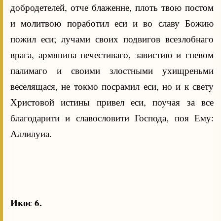
добродетелей, отче блаженне, плоть твою постом
и молитвою поработил еси и во славу Божию
пожил еси; лучами своих подвигов всезлобнаго
врага, армянина нечестиваго, завистию и гневом
палимаго и своими злостными ухищреньми
веселящася, не токмо посрамил еси, но и к свету
Христовой истины привел еси, поучая за все
благодарити и славословити Господа, поя Ему:
Аллилуиа.
Икос 6.