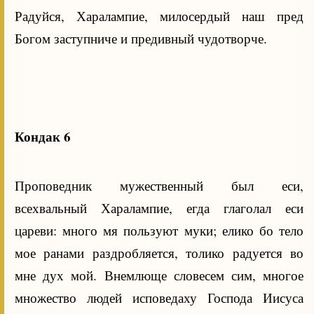
Радуйся, Харалампие, милосердый наш пред
Богом заступниче и предивный чудотворче.
Кондак 6
Проповедник мужественный был еси,
всехвальный Харалампие, егда глаголал еси
цареви: много мя пользуют муки; елико бо тело
мое ранами раздробляется, толико радуется во
мне дух мой. Внемлюще словесем сим, многое
множество людей исповедаху Господа Иисуса