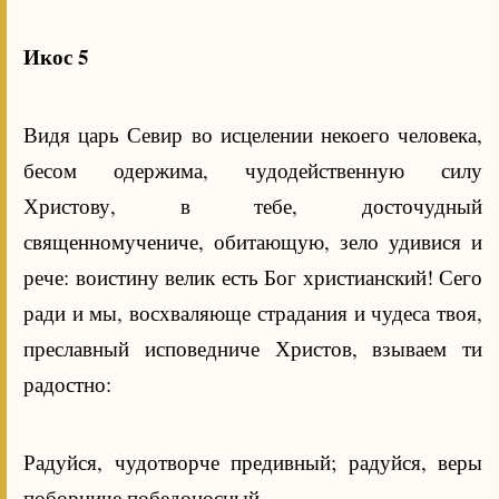
Икос 5
Видя царь Севир во исцелении некоего человека,
бесом одержима, чудодейственную силу
Христову, в тебе, досточудный
священномучениче, обитающую, зело удивися и
рече: воистину велик есть Бог христианский! Сего
ради и мы, восхваляюще страдания и чудеса твоя,
преславный исповедниче Христов, взываем ти
радостно:
Радуйся, чудотворче предивный; радуйся, веры
поборниче победоносный.