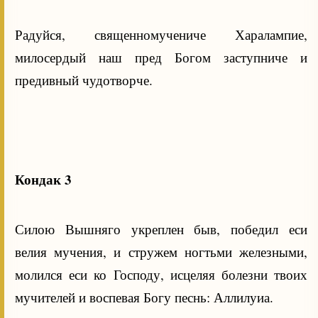
Радуйся, священномучениче Харалампие,
милосердый наш пред Богом заступниче и
предивный чудотворче.
Кондак 3
Силою Вышняго укреплен быв, победил еси
велия мучения, и стружем ногтьми железными,
молился еси ко Господу, исцеляя болезни твоих
мучителей и воспевая Богу песнь: Аллилуиа.