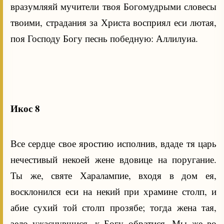
вразумляяй мучители твоя Богомудрыми словесы
твоими, страдания за Христа восприял еси лютая,
поя Господу Богу песнь победную: Аллилуиа.
Икос 8
Все сердце свое яростию исполнив, вдаде тя царь
нечестивый некоей жене вдовице на поругание.
Ты же, святе Харалампие, входя в дом ея,
восклонился еси на некий при храмине столп, и
абие сухий той столп прозябе; тогда жена тая,
зело ужаснувшися, к Богу обратися. Мы же во