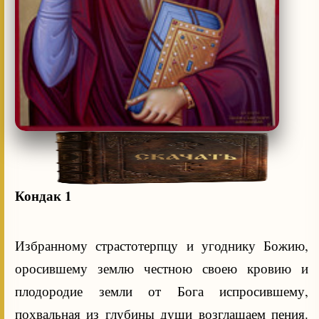
Кондак 1
Избранному страстотерпцу и угоднику Божию,
оросившему землю честною своею кровию и
плодородие земли от Бога испросившему,
похвальная из глубины души возглашаем пения.