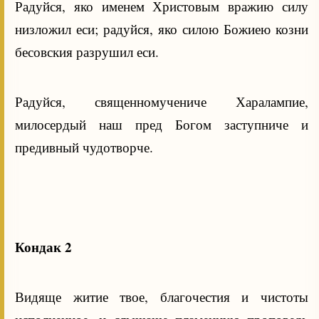
Радуйся, яко именем Христовым вражию силу
низложил еси; радуйся, яко силою Божиею козни
бесовския разрушил еси.
Радуйся, священномучениче Харалампие,
милосердый наш пред Богом заступниче и
предивный чудотворче.
Кондак 2
Видяще житие твое, благочестия и чистоты