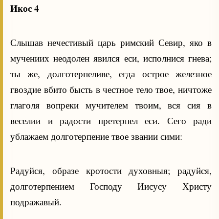
Икос 4
Слышав нечестивый царь римский Севир, яко в
мучениих неодолен явился еси, исполнися гнева;
ты же, долготерпеливе, егда острое железное
гвоздие вбито бысть в честное тело твое, ничтоже
глаголя вопреки мучителем твоим, вся сия в
веселии и радости претерпел еси. Сего ради
ублажаем долготерпение твое звании сими:
Радуйся, образе кротости духовныя; радуйся,
долготерпением Господу Иисусу Христу
подражавый.