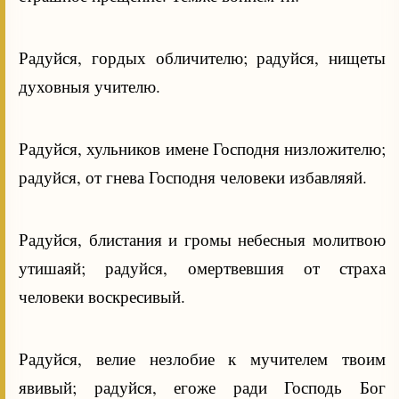
Радуйся, гордых обличителю; радуйся, нищеты
духовныя учителю.
Радуйся, хульников имене Господня низложителю;
радуйся, от гнева Господня человеки избавляяй.
Радуйся, блистания и громы небесныя молитвою
утишаяй; радуйся, омертвевшия от страха
человеки воскресивый.
Радуйся, велие незлобие к мучителем твоим
явивый; радуйся, егоже ради Господь Бог