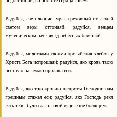
недостойнии, в простоте сердца зовем:
Радуйся, светильниче, мрак греховный от людей
светом веры отгоняяй; радуйся, венцем
мученическим паче звезд небесных блистаяй.
Радуйся, молитвами твоими прозябения хлебов у
Христа Бога испрошаяй; радуйся, яко кровь твою
честную на землю пролиял еси.
Радуйся, яко тою кровию щедроты Господни нам
грешным стяжал еси; радуйся, яко Господь рекл
есть тебе: буди глагол твой исцеление болящим.