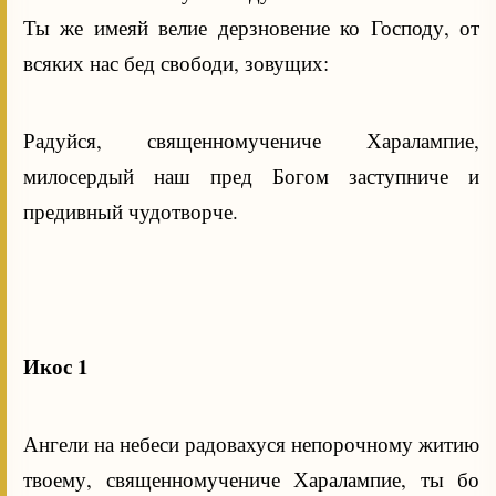
Ты же имеяй велие дерзновение ко Господу, от
всяких нас бед свободи, зовущих:
Радуйся, священномучениче Харалампие,
милосердый наш пред Богом заступниче и
предивный чудотворче.
Икос 1
Ангели на небеси радовахуся непорочному житию
твоему, священномучениче Харалампие, ты бо