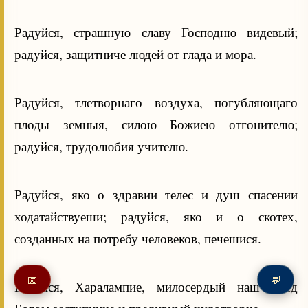
Радуйся, страшную славу Господню видевый;
радуйся, защитниче людей от глада и мора.
Радуйся, тлетворнаго воздуха, погубляющаго
плоды земныя, силою Божиею отгонителю;
радуйся, трудолюбия учителю.
Радуйся, яко о здравии телес и душ спасении
ходатайствуеши; радуйся, яко и о скотех,
созданных на потребу человеков, печешися.
📅
💬
Радуйся, Харалампие, милосердый наш пред