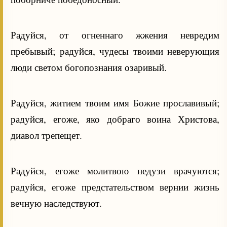
Радуйся, от огненнаго жжения невредим
пребывый; радуйся, чудесы твоими неверующия
люди светом богопознания озаривый.
Радуйся, житием твоим имя Божие прославивый;
радуйся, егоже, яко добраго воина Христова,
диавол трепещет.
Радуйся, егоже молитвою недузи врачуются;
радуйся, егоже предстательством вернии жизнь
вечную наследствуют.