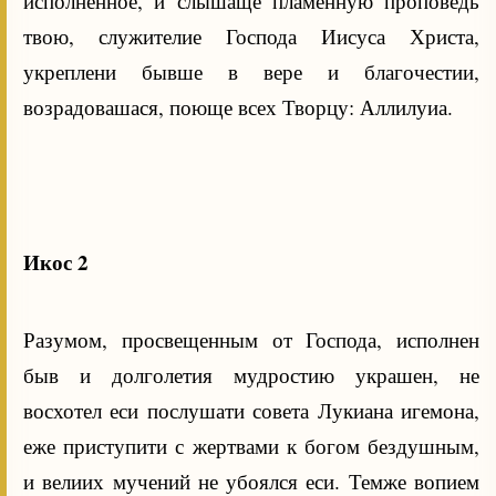
исполненное, и слышаще пламенную проповедь
твою, служителие Господа Иисуса Христа,
укреплени бывше в вере и благочестии,
возрадовашася, поюще всех Творцу: Аллилуиа.
Икос 2
Разумом, просвещенным от Господа, исполнен
быв и долголетия мудростию украшен, не
восхотел еси послушати совета Лукиана игемона,
еже приступити с жертвами к богом бездушным,
и велиих мучений не убоялся еси. Темже вопием