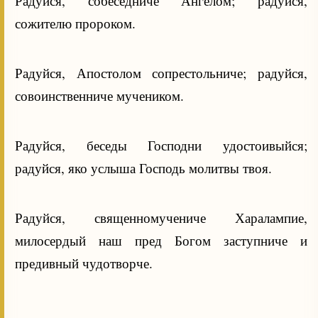
Радуйся, собеседниче Ангелом; радуйся,
сожителю пророком.
Радуйся, Апостолом сопрестольниче; радуйся,
совоинственниче мучеником.
Радуйся, беседы Господни удостоивыйся;
радуйся, яко услыша Господь молитвы твоя.
Радуйся, священномучениче Харалампие,
милосердый наш пред Богом заступниче и
предивный чудотворче.