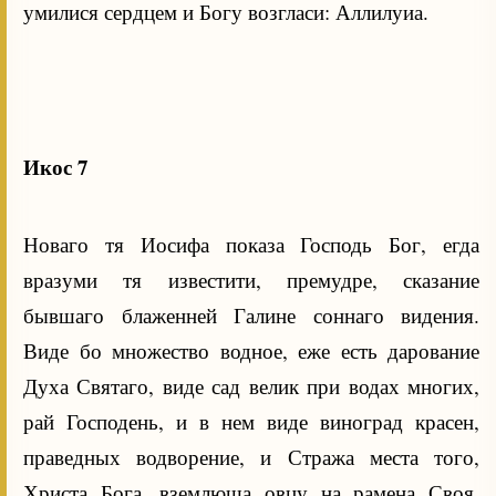
умилися сердцем и Богу возгласи: Аллилуиа.
Икос 7
Новаго тя Иосифа показа Господь Бог, егда
вразуми тя известити, премудре, сказание
бывшаго блаженней Галине соннаго видения.
Виде бо множество водное, еже есть дарование
Духа Святаго, виде сад велик при водах многих,
рай Господень, и в нем виде виноград красен,
праведных водворение, и Стража места того,
Христа Бога, вземлюща овцу на рамена Своя.