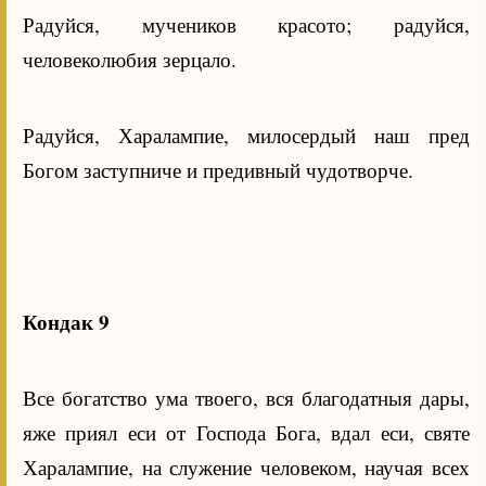
Радуйся, мучеников красото; радуйся,
человеколюбия зерцало.
Радуйся, Харалампие, милосердый наш пред
Богом заступниче и предивный чудотворче.
Кондак 9
Все богатство ума твоего, вся благодатныя дары,
яже приял еси от Господа Бога, вдал еси, святе
Харалампие, на служение человеком, научая всех