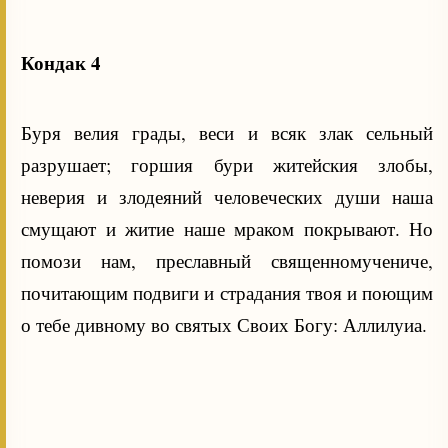
Кондак 4
Буря велия грады, веси и всяк злак сельный
разрушает; горшия бури житейския злобы,
неверия и злодеяний человеческих души наша
смущают и житие наше мраком покрывают. Но
помози нам, преславный священномучениче,
почитающим подвиги и страдания твоя и поющим
о тебе дивному во святых Своих Богу: Аллилуиа.