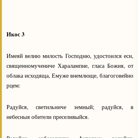
Икос 3
Имеяй велию милость Господню, удостоился еси,
священномучениче Харалампие, гласа Божия, от
облака исходяща, Емуже внемлюще, благоговейно
рцем:
Радуйся, светильниче земный; радуйся, в
небесныя обители преселивыйся.