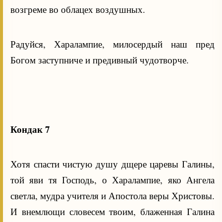
возгреме во облацех воздушных.
Радуйся, Харалампие, милосердый наш пред
Богом заступниче и предивный чудотворче.
Кондак 7
Хотя спасти чистую душу дщере царевы Галины,
той яви тя Господь, о Харалампие, яко Ангела
светла, мудра учителя и Апостола веры Христовы.
И внемлющи словесем твоим, блаженная Галина