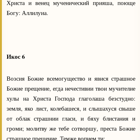
Христа и венец мученический прияша, поюще
Богу: Аллилуиа.
Икос 6
Возсия Божие всемогущество и явися страшное
Божие прещение, егда нечестивии твои мучителие
хулы на Христа Господа глаголаша безстудно:
земля, яко лист, колебашеся, и слышахуся свыше
от облак страшнии гласи, и бяху блистания и
громи; молитву же тебе сотворшу, преста Божие
страшное прещение. Темже вопием ти: