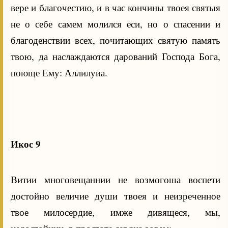
вере и благочестию, и в час кончины твоея святыя
не о себе самем молился еси, но о спасении и
благоденствии всех, почитающих святую память
твою, да наслаждаются дарований Господа Бога,
поюще Ему: Аллилуиа.
Икос 9
Витии многовещаннии не возмогоша воспети
достойно величие души твоея и неизреченное
твое милосердие, имже дивящеся, мы,