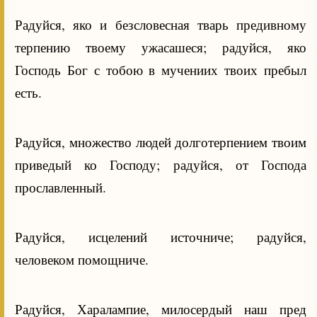
Радуйся, яко и безсловесная тварь предивному
терпению твоему ужасашеся; радуйся, яко
Господь Бог с тобою в мучениих твоих пребыл
есть.
Радуйся, множество людей долготерпением твоим
приведый ко Господу; радуйся, от Господа
прославленный.
Радуйся, исцелений источниче; радуйся,
человеком помощниче.
Радуйся, Харалампие, милосердый наш пред