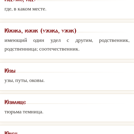
Юдуже, юду
где, в каком месте.
Южика, южик (ужика, ужик)
имеющий один удел с другим, родственник,
родственница; соотечественник.
Юзы
узы, путы, оковы.
Юзилище
тюрьма темница.