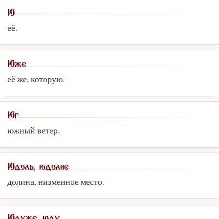
Ю
её.
Юже
её же, которую.
Юг
южный ветер.
Юдоль, юдолие
долина, низменное место.