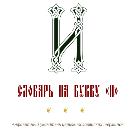
Словарь на букву «И»
❦ ❦ ❦
Алфавитный указатель церковнославянских терминов