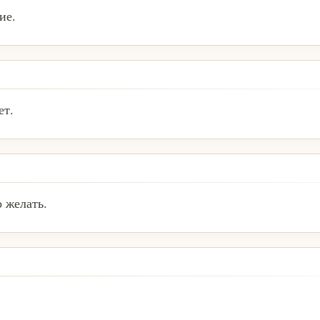
ие.
ет.
о желать.