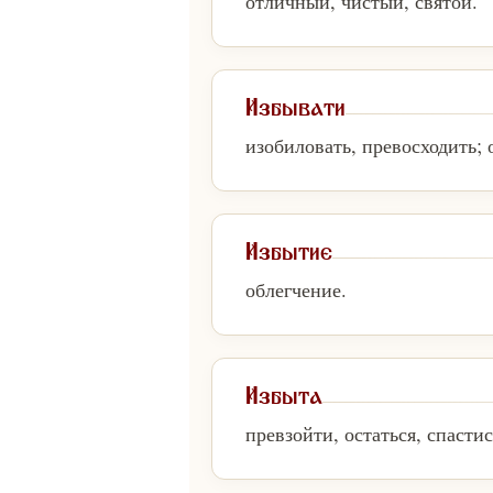
отличный, чистый, святой.
Избывати
изобиловать, превосходить; 
Избытие
облегчение.
Избыта
превзойти, остаться, спастис