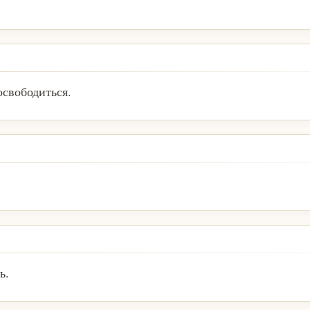
освободиться.
ь.