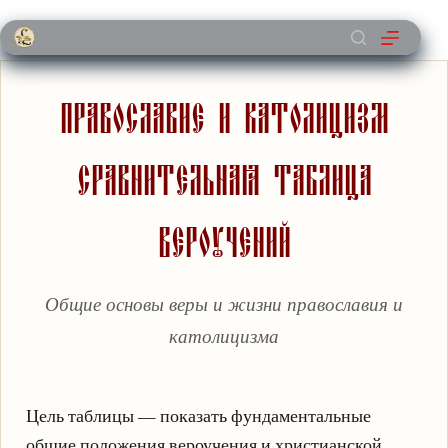
Перейти
к
сути
Православие и католицизм
Сравнительная таблица
вероучений
Общие основы веры и жизни православия и
католицизма
Цель таблицы — показать фундаментальные
общие положения вероучения и христианской