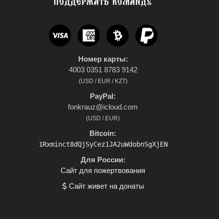
ПОДДЕРЖАТЬ КОМАНДУ
Номер карты:
4003 0351 8783 9142
(USD / EUR / KZT)
PayPal:
fonkrauz@icloud.com
(USD / EUR)
Bitcoin:
1Rxminct8dQjSyCez1JA2uWdobnSgXjEN
Для России:
Сайт для пожертвования
Сайт живет на донаты