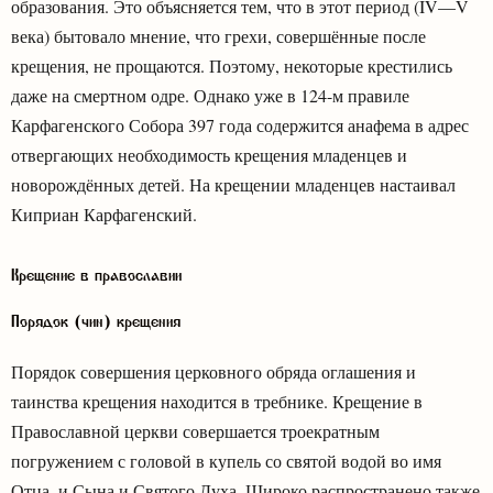
образования. Это объясняется тем, что в этот период (IV—V
века) бытовало мнение, что грехи, совершённые после
крещения, не прощаются. Поэтому, некоторые крестились
даже на смертном одре. Однако уже в 124-м правиле
Карфагенского Собора 397 года содержится анафема в адрес
отвергающих необходимость крещения младенцев и
новорождённых детей. На крещении младенцев настаивал
Киприан Карфагенский.
Крещение в православии
Порядок (чин) крещения
Порядок совершения церковного обряда оглашения и
таинства крещения находится в требнике. Крещение в
Православной церкви совершается троекратным
погружением с головой в купель со святой водой во имя
Отца, и Сына и Святого Духа. Широко распространено также