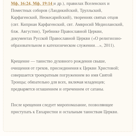
Мф. 16:24,
Мф. 19:14
и др.), правилах Вселенских и
Поместных соборов (Лаодикийский, Трулльский,
Карфагенский, Неокесарийский), творениях святых отцов
(свт. Киприан Карфагенский, свт. Амвросий Медиоланский,
блж. Августин), Требнике Православной Церкви,
документах Русской Православной Церкви («О религиозно-
образовательном и катехизическом служении…», 2011).
Крещение — таинство духовного рождения свыше,
очищения от грехов, присоединения к Церкви Христовой;
совершается троекратным погружением во имя Святой
Троицы; обязательно для всех, включая младенцев;
предваряется оглашением и отречением от сатаны.
После крещения следует миропомазание, позволяющее
приступать к Евхаристии и остальным таинствам Церкви.