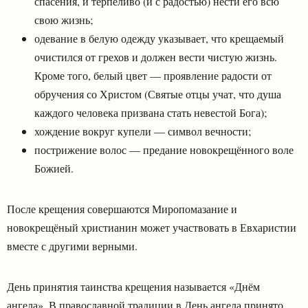
спасения, и терпеливо (и с радостью) нести его всю
свою жизнь;
одевание в белую одежду указывает, что крещаемый
очистился от грехов и должен вести чистую жизнь.
Кроме того, белый цвет — проявление радости от
обручения со Христом (Святые отцы учат, что душа
каждого человека призвана стать невестой Бога);
хождение вокруг купели — символ вечности;
пострижение волос — предание новокрещённого воле
Божией.
После крещения совершаются Миропомазание и
новокрещёный христианин может участвовать в Евхаристии
вместе с другими верными.
День принятия таинства крещения называется «Днём
ангела». В православной традиции в День ангела принято