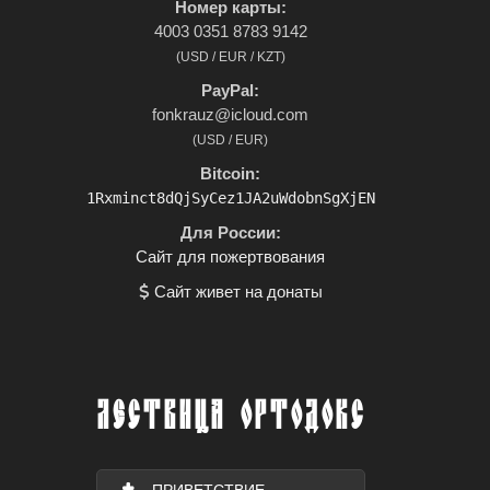
Номер карты:
4003 0351 8783 9142
(USD / EUR / KZT)
PayPal:
fonkrauz@icloud.com
(USD / EUR)
Bitcoin:
1Rxminct8dQjSyCez1JA2uWdobnSgXjEN
Для России:
Сайт для пожертвования
Сайт живет на донаты
ЛЕСТВИЦА ОРТОДОКС