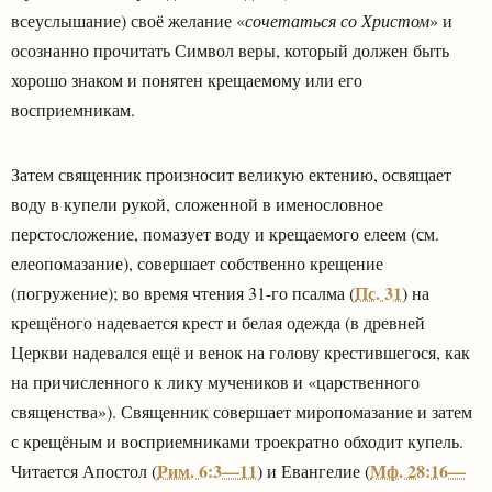
всеуслышание) своё желание «
сочетаться со Христом
» и
осознанно прочитать Символ веры, который должен быть
хорошо знаком и понятен крещаемому или его
восприемникам.
Затем священник произносит великую ектению, освящает
воду в купели рукой, сложенной в именословное
перстосложение, помазует воду и крещаемого елеем (см.
елеопомазание), совершает собственно крещение
Пс. 31
(погружение); во время чтения 31-го псалма (
) на
крещёного надевается крест и белая одежда (в древней
Церкви надевался ещё и венок на голову крестившегося, как
на причисленного к лику мучеников и «царственного
священства»). Священник совершает миропомазание и затем
с крещёным и восприемниками троекратно обходит купель.
Рим. 6:3—11
Мф. 28:16—
Читается Апостол (
) и Евангелие (