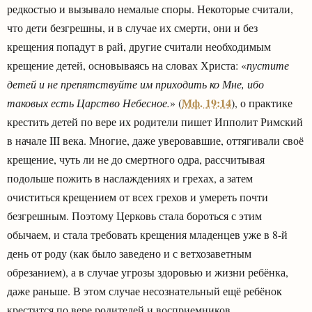
редкостью и вызывало немалые споры. Некоторые считали,
что дети безгрешны, и в случае их смерти, они и без
крещения попадут в рай, другие считали необходимым
крещение детей, основываясь на словах Христа: «
пустите
детей и не препятствуйте им приходить ко Мне, ибо
Мф. 19:14
таковых есть Царство Небесное.
» (
), о практике
крестить детей по вере их родители пишет Ипполит Римский
в начале III века. Многие, даже уверовавшие, оттягивали своё
крещение, чуть ли не до смертного одра, рассчитывая
подольше пожить в наслаждениях и грехах, а затем
очиститься крещением от всех грехов и умереть почти
безгрешным. Поэтому Церковь стала бороться с этим
обычаем, и стала требовать крещения младенцев уже в 8-й
день от роду (как было заведено и с ветхозаветным
обрезанием), а в случае угрозы здоровью и жизни ребёнка,
даже раньше. В этом случае несознательный ещё ребёнок
крестится по вере родителей и восприемников.