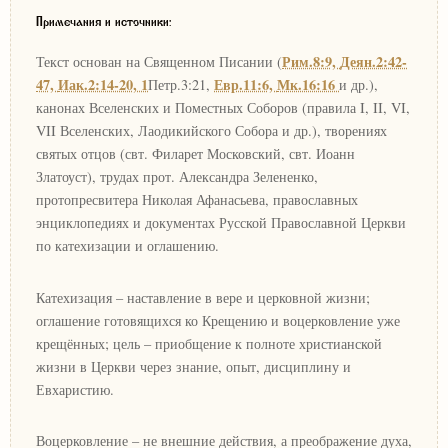
Примечания и источники:
Рим.8:9,
Деян.2:42-
Текст основан на Священном Писании (
47,
Иак.2:14-20, 1
Евр.11:6,
Мк.16:16
Петр.3:21,
и др.),
канонах Вселенских и Поместных Соборов (правила I, II, VI,
VII Вселенских, Лаодикийского Собора и др.), творениях
святых отцов (свт. Филарет Московский, свт. Иоанн
Златоуст), трудах прот. Александра Зелененко,
протопресвитера Николая Афанасьева, православных
энциклопедиях и документах Русской Православной Церкви
по катехизации и оглашению.
Катехизация – наставление в вере и церковной жизни;
оглашение готовящихся ко Крещению и воцерковление уже
крещённых; цель – приобщение к полноте христианской
жизни в Церкви через знание, опыт, дисциплину и
Евхаристию.
Воцерковление – не внешние действия, а преображение духа,