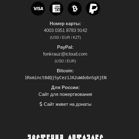
Номер карты:
4003 0351 8783 9142
(USD / EUR / KZT)
PayPal:
fonkrauz@icloud.com
(USD / EUR)
Bitcoin:
1Rxminct8dQjSyCez1JA2uWdobnSgXjEN
Для России:
Сайт для пожертвования
Сайт живет на донаты
ЛЕСТВИЦА ОРТОДОКС