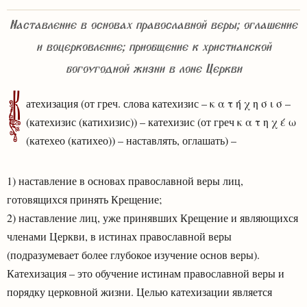
Наставление в основах православной веры; оглашение
и воцерковление; приобщение к христианской
богоугодной жизни в лоне Церкви
К
атехизация (от греч. слова катехизис – κ α τ ή χ η σ ι σ –
(катехизис (катихизис)) – катехизис (от греч κ α τ η χ έ ω
(катехео (катихео)) – наставлять, оглашать) –
1) наставление в основах православной веры лиц,
готовящихся принять Крещение;
2) наставление лиц, уже принявших Крещение и являющихся
членами Церкви, в истинах православной веры
(подразумевает более глубокое изучение основ веры).
Катехизация – это обучение истинам православной веры и
порядку церковной жизни. Целью катехизации является