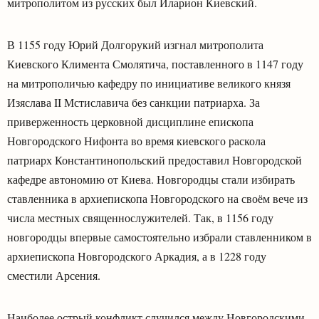
митрополитом из русских был Иларион Киевский.
В 1155 году Юрий Долгорукий изгнал митрополита
Киевского Климента Смолятича, поставленного в 1147 году
на митрополичью кафедру по инициативе великого князя
Изяслава II Мстиславича без санкции патриарха. За
приверженность церковной дисциплине епископа
Новгородского Нифонта во время киевского раскола
патриарх Константинопольский предоставил Новгородской
кафедре автономию от Киева. Новгородцы стали избирать
ставленника в архиепископа Новгородского на своём вече из
числа местных священнослужителей. Так, в 1156 году
новгородцы впервые самостоятельно избрали ставленником в
архиепископа Новгородского Аркадия, а в 1228 году
сместили Арсения.
Наиболее острый конфликт случился между Новгородскими