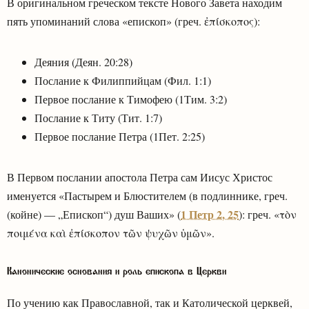
В оригинальном греческом тексте Нового Завета находим
пять упоминаний слова «епископ» (греч. ἐπίσκοπος):
Деяния (Деян. 20:28)
Послание к Филиппийцам (Фил. 1:1)
Первое послание к Тимофею (1Тим. 3:2)
Послание к Титу (Тит. 1:7)
Первое послание Петра (1Пет. 2:25)
В Первом послании апостола Петра сам Иисус Христос
именуется «Пастырем и Блюстителем (в подлиннике, греч.
1 Петр 2, 25
(койне) — „Епископ“) душ Ваших» (
): греч. «τὸν
ποιμένα καὶ ἐπίσκοπον τῶν ψυχῶν ὑμῶν».
Канонические основания и роль епископа в Церкви
По учению как Православной, так и Католической церквей,