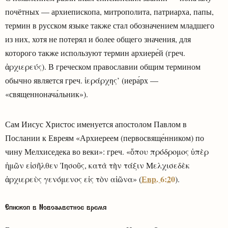
почётных — архиепископа, митрополита, патриарха, папы,
термин в русском языке также стал обозначением младшего
из них, хотя не потерял и более общего значения, для
которого также используют термин архиере́й (греч.
ἀρχιερεύς). В греческом православии общим термином
обычно является греч. ἱεράρχης’ (иера́рх —
«священнонача́льник»).
Сам Иисус Христос именуется апостолом Павлом в
Послании к Евреям «Архиереем (первосвяще́нником) по
чину Мелхиседека во веки»: греч. «ὅπου πρόδρομος ὑπὲρ
ἡμῶν εἰσῆλθεν Ἰησοῦς, κατὰ τὴν τάξιν Μελχισεδὲκ
Евр. 6:20
ἀρχιερεὺς γενόμενος εἰς τὸν αἰῶνα» (
).
Епископ в Новозаветное время