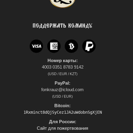
ПОДДЕРЖАТЬ КОМАНДУ
Номер карты:
4003 0351 8783 9142
(USD / EUR / KZT)
PayPal:
fonkrauz@icloud.com
(USD / EUR)
Bitcoin:
1Rxminct8dQjSyCez1JA2uWdobnSgXjEN
Для России:
Сайт для пожертвования