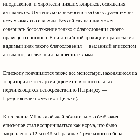
иподиаконов, и хиротесии низших клириков, освящения
антиминсов. Имя епископа возносится за богослужением во
всех храмах его епархии. Всякий священник может
совершать богослужение только с благословения своего
правящего епископа. В византийской традиции православия
видимый знак такого благословения — выданный епископом
антиминс, возлежащий на престоле храма.
Епископу подчиняются также все монастыри, находящиеся на
территории его епархии (кроме ставропигиальных,
подчиняющихся непосредственно Патриарху —
Предстоятелю поместной Церкви).
К половине VII века обычай обязательного безбрачия
епископов стал восприниматься как норма, что было
закреплено в 12-м и 48-м Правилах Трулльского собора