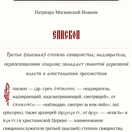
Патриарх Московский Иоаким
Епископ
Третья (высшая) степень священства; надзиратель,
первосвященник епархии; обладает полнотой церковной
власти и апостольским преемством
Е
пископ — (др.-греч. ἐπίσκοπος — «надзиратель,
надзирающий, надсматривающий, смотрящий», от
ἐπισκοπέω — «наблюдаю, смотрю за кем-либо»; лат.
episcopus), также архиере́й (ἀρχιερεύς, от ἀρχι- — «власть» и
ἱερεύς) в христианской Церкви — наименование
священнослужителя третьей (высшей) степени священства.