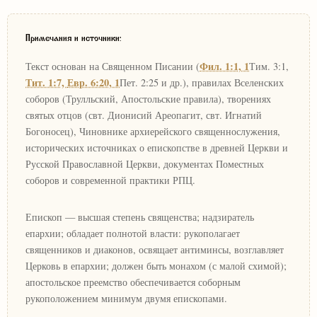
Примечания и источники:
Фил. 1:1, 1
Текст основан на Священном Писании (
Тим. 3:1,
Тит. 1:7,
Евр. 6:20, 1
Пет. 2:25 и др.), правилах Вселенских
соборов (Трулльский, Апостольские правила), творениях
святых отцов (свт. Дионисий Ареопагит, свт. Игнатий
Богоносец), Чиновнике архиерейского священнослужения,
исторических источниках о епископстве в древней Церкви и
Русской Православной Церкви, документах Поместных
соборов и современной практики РПЦ.
Епископ — высшая степень священства; надзиратель
епархии; обладает полнотой власти: рукополагает
священников и диаконов, освящает антиминсы, возглавляет
Церковь в епархии; должен быть монахом (с малой схимой);
апостольское преемство обеспечивается соборным
рукоположением минимум двумя епископами.