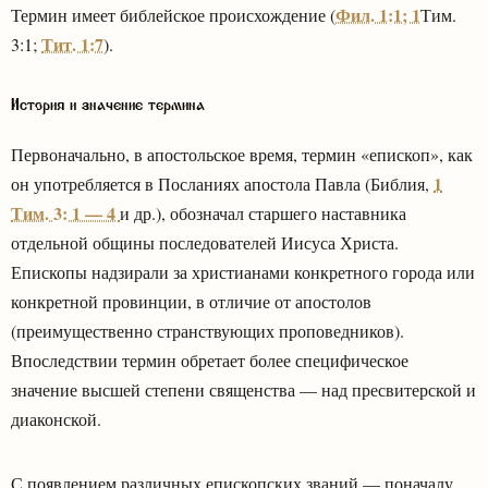
Фил. 1:1; 1
Термин имеет библейское происхождение (
Тим.
Тит. 1:7
3:1;
).
История и значение термина
Первоначально, в апостольское время, термин «епископ», как
1
он употребляется в Посланиях апостола Павла (Библия,
Тим. 3: 1 — 4
и др.), обозначал старшего наставника
отдельной общины последователей Иисуса Христа.
Епископы надзирали за христианами конкретного города или
конкретной провинции, в отличие от апостолов
(преимущественно странствующих проповедников).
Впоследствии термин обретает более специфическое
значение высшей степени священства — над пресвитерской и
диаконской.
С появлением различных епископских званий — поначалу