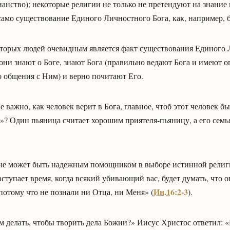
анство); некоторые религии не только не претендуют на знание
само существование Единого Личностного Бога, как, например, 
оторых людей очевидным является факт существования Единого 
о они знают о Боге, знают Бога (правильно ведают Бога и имеют 
о общения с Ним) и верно почитают Его.
е важно, как человек верит в Бога, главное, чтоб этот человек б
»? Один пьяница считает хорошим приятеля-пьяницу, а его семь
не может быть надежным помощником в выборе истинной религ
ступает время, когда всякий убивающий вас, будет думать, что о
Ин.16:2-3
 потому что не познали ни Отца, ни Меня» (
).
м делать, чтобы творить дела Божии?» Иисус Христос ответил: 