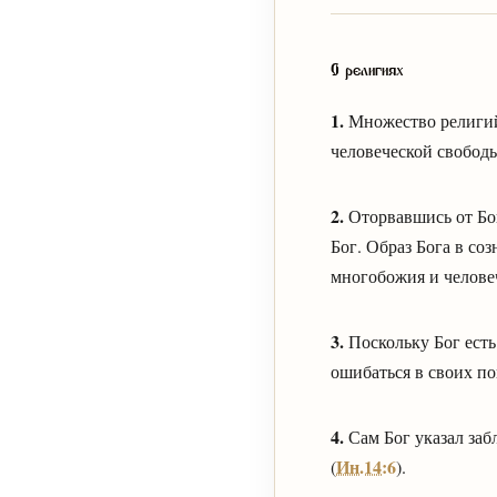
О религиях
1.
Множество религий
человеческой свобод
2.
Оторвавшись от Бог
Бог. Образ Бога в со
многобожия и челов
3.
Поскольку Бог есть 
ошибаться в своих по
4.
Сам Бог указал заб
Ин.14:6
(
).