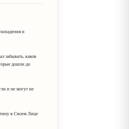
ехопадения и
ал забывать, каков
оторые дошли до
гли и не могут не
стину в Своем Лице