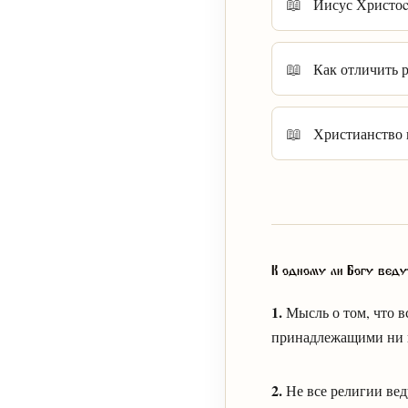
Иисус Христоc
Как отличить р
Христианство 
К одному ли Богу веду
1.
Мысль о том, что в
принадлежащими ни к 
2.
Не все религии вед