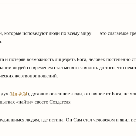
, которые исповедуют люди по всему миру, — это слагаемое гр
ы.
а и потеряв возможность лицезреть Бога, человек постепенно ст
знании людей со временем стал меняться вплоть до того, что нек
еческих жертвоприношений.
Ин.4:24
дух (
), духовно ослепшие люди, отпавшие от Бога, не мо
пытках «найти» своего Создателя.
лудившимся людям, где истина: Он Сам стал человеком и явил и