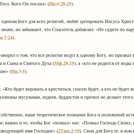
Ин.6:28-29
Того, Кого Он послал» (
).
 едином Боге для всех религий, любят цитировать Иисуса Христ
т иначе, но забывают, что Спаситель добавлял: «Не судите по на
н.7:24
).
оворил о том, что все религии ведут к одному Богу, но призвал 
Мф.28:19
а и Сына и Святого Духа (
), а «кто не родится от воды
Ин.3:5
ие» (
).
 «Кто будет веровать и креститься, спасен будет, а кто не будет 
иллионы мусульман, иудеев, буддистов и прочих не делают этого
 собственно, наше теоретическое познание Бога и положений ист
е; важно и то, чтобы Бог «познал» нас: «Познал Господь Своих, 
2Тим.2:19
оведующий имя Господне» (
). Свои для Бога те, в ко