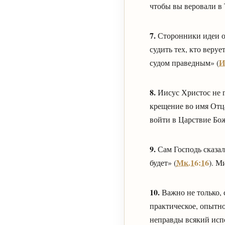
чтобы вы веровали в 
7.
Сторонники идеи о
судить тех, кто веруе
И
судом праведным» (
8.
Иисус Христос не г
крещение во имя Отц
войти в Царствие Бож
9.
Сам Господь сказал:
Мк.16:16
будет» (
). М
10.
Важно не только,
практическое, опытно
неправды всякий исп