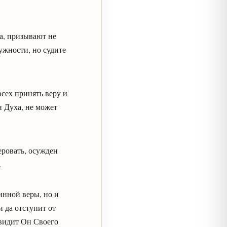
а, призывают не
ружности, но судите
всех принять веру и
 и Духа, не может
веровать, осужден
.
инной веры, но и
и да отступит от
м видит Он Своего