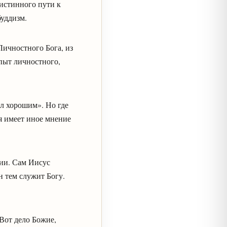
 истинного пути к
буддизм.
Личностного Бога, из
опыт личностного,
ыл хорошим». Но где
я имеет иное мнение
ии. Сам Иисус
н тем служит Богу.
«Вот дело Божие,