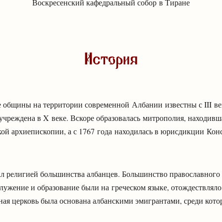
Воскресенский кафедральный собор в Тиране
История
 общины на территории современной Албании известны с III век
учреждена в X веке. Вскоре образовалась митрополия, находивш
й архиепископии, а с 1767 года находилась в юрисдикции Кон
ал религией большинства албанцев. Большинство православного 
служение и образование были на греческом языке, отождествляло
ная церковь была основана албанскими эмигрантами, среди кот