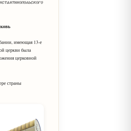
нстантинопольского
рковь
лбании, имеющая 13-е
ой церкви была
тожения церковной
ере страны