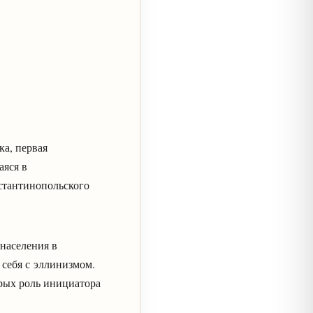
а, первая
аяся в
стантинопольского
населения в
 себя с эллинизмом.
орых роль инициатора