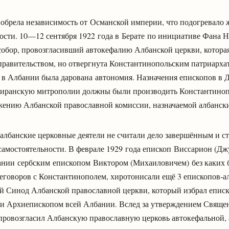
 обрела независимость от Османской империи, что подогревало 
ости. 10—12 сентября 1922 года в Берате по инициативе Фана 
обор, провозгласивший автокефалию Албанской церкви, которая
правительством, но отвергнута Константинопольским патриархат
 в Албании была дарована автономия. Назначения епископов в 
Тиранскую митрополии должны были производить Константиноп
жению Албанской православной комиссии, назначаемой албанск
 албанские церковные деятели не считали дело завершённым и с
амостоятельности. В феврале 1929 года епископ Виссарион (Дж
нии сербским епископом Виктором (Михаиловичем) без каких 
еговоров с Константинополем, хиротонисали ещё 3 епископов-ал
 Синод Албанской православной церкви, который избрал епис
 и Архиепископом всей Албании. Вслед за утверждением Свяще
провозгласил Албанскую православную церковь автокефальной, а