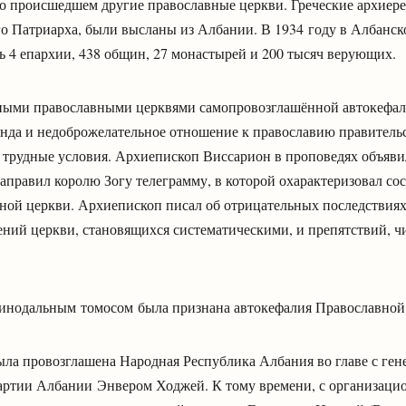
о происшедшем другие православные церкви. Греческие архиере
о Патриарха, были высланы из Албании. В 1934 году в Албанск
ь 4 епархии, 438 общин, 27 монастырей и 200 тысяч верующих.
ными православными церквями самопровозглашённой автокефал
анда и недоброжелательное отношение к православию правительс
 трудные условия. Архиепископ Виссарион в проповедях объяви
направил королю Зогу телеграмму, в которой охарактеризовал со
ной церкви. Архиепископ писал об отрицательных последствиях
ений церкви, становящихся систематическими, и препятствий, ч
 синодальным томосом была признана автокефалия Православной
ыла провозглашена Народная Республика Албания во главе с ге
ртии Албании Энвером Ходжей. К тому времени, с организацио