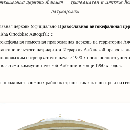
кефальная церковь Албании – тринадцатая в диптихе Ко
патриархата
Православная автокефальная це
славная церковь (официально
Kisha Ortodokse Autoqefale e
втокефальная поместная православная церковь на территории А
тантинопольского патриархата. Иерархия Албанской православн
инопольским патриархатом в начале 1990-х после полного унич
 властями коммунистической Албании в конце 1960-х годов.
в проживает в южных районах страны, так как в центре и на сев