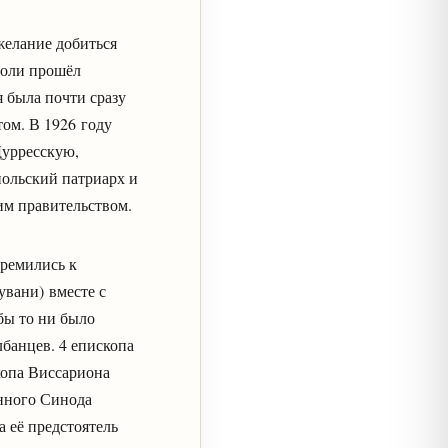
желание добиться
Ноли прошёл
 была почти сразу
ом. В 1926 году
Дурресскую,
ольский патриарх и
им правительством.
тремились к
увани) вместе с
бы то ни было
банцев. 4 епископа
копа Виссариона
нного Синода
 её предстоятель