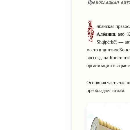
Православная авто
А
лбанская право
Албании
, алб. 
Shqipërisë) — а
место в диптихеКонс
воссоздана Констант
организации в стране
Основная часть члено
преобладает ислам.