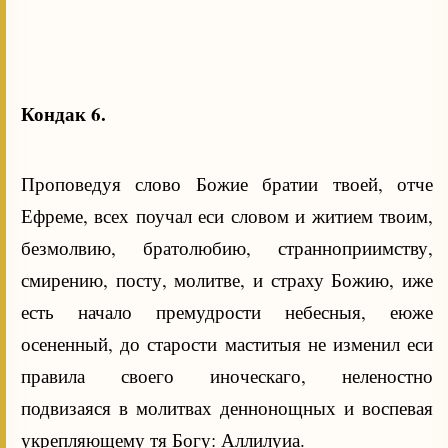
Кондак 6.
Проповедуя слово Божие братии твоей, отче
Ефреме, всех поучал еси словом и житием твоим,
безмолвию, братолюбию, странноприимству,
смирению, посту, молитве, и страху Божию, иже
есть начало премудрости небесныя, еюже
осененный, до старости маститыя не изменил еси
правила своего иноческаго, неленостно
подвизаяся в молитвах деннонощных и воспевая
укрепляющему тя Богу: Аллилуиа.