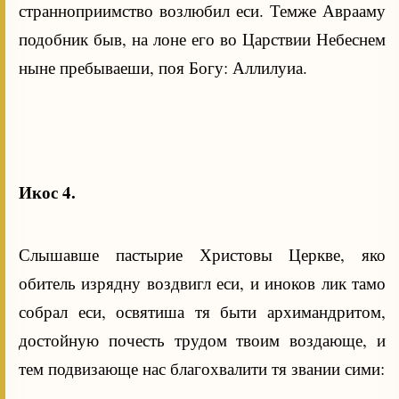
странноприимство возлюбил еси. Темже Аврааму
подобник быв, на лоне его во Царствии Небеснем
ныне пребываеши, поя Богу: Аллилуиа.
Икос 4.
Слышавше пастырие Христовы Церкве, яко
обитель изрядну воздвигл еси, и иноков лик тамо
собрал еси, освятиша тя быти архимандритом,
достойную почесть трудом твоим воздающе, и
тем подвизающе нас благохвалити тя звании сими: