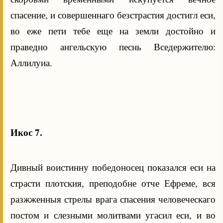
спасение, и совершеннаго безстрастия достигл еси,
во еже пети тебе еще на земли достойно и
праведно ангельскую песнь Вседержителю:
Аллилуиа.
Икос 7.
Дивный воистинну победоносец показался еси на
страсти плотския, преподобне отче Ефреме, вся
разжженныя стрелы врага спасения человеческаго
постом и слезными молитвами угасил еси, и во