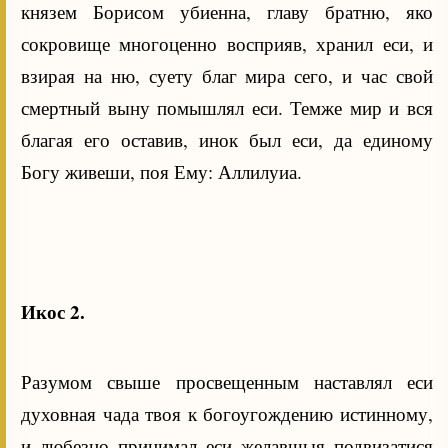
князем Борисом убиенна, главу братню, яко
сокровище многоценно восприяв, хранил еси, и
взирая на ню, суету благ мира сего, и час свой
смертный выну помышлял еси. Темже мир и вся
благая его оставив, инок был еси, да единому
Богу живеши, поя Ему: Аллилуиа.
Икос 2.
Разумом свыше просвещенным наставлял еси
духовная чада твоя к богоугождению истинному,
и любезно принимал еси желавшыя подвизатися