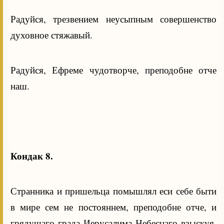
Радуйся, трезвением неусыпным совершенство
духовное стяжавый.
Радуйся, Ефреме чудотворче, преподобне отче
наш.
Кондак 8.
Странника и пришельца помышлял еси себе быти
в мире сем не постояннем, преподобне отче, и
грядущаго града Иерусалима Небеснаго взыскуя,