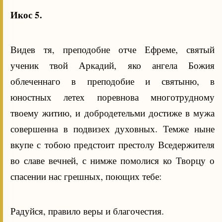
Икос 5.
Видев тя, преподобне отче Ефреме, святый
ученик твой Аркадий, яко ангела Божия
облеченнаго в преподобие и святыню, в
юностных летех поревнова многотрудному
твоему житию, и добродетельми достиже в мужа
совершенна в подвизех духовных. Темже ныне
вкупе с тобою предстоит престолу Вседержителя
во славе вечней, с нимже помолися ко Творцу о
спасении нас грешных, поющих тебе:
Радуйся, правило веры и благочестия.