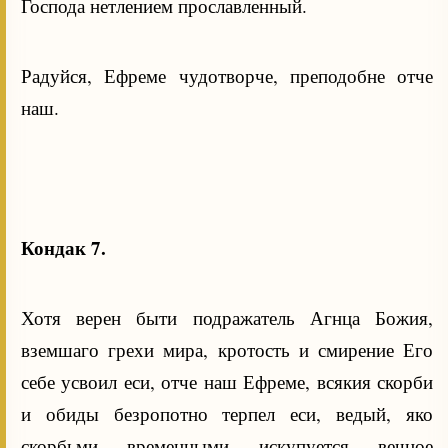
Господа нетлением прославленный.
Радуйся, Ефреме чудотворче, преподобне отче
наш.
Кондак 7.
Хотя верен быти подражатель Агнца Божия,
вземшаго грехи мира, кротость и смирение Его
себе усвоил еси, отче наш Ефреме, всякия скорби
и обиды безропотно терпел еси, ведый, яко
скорбьми временными искупуется вечное