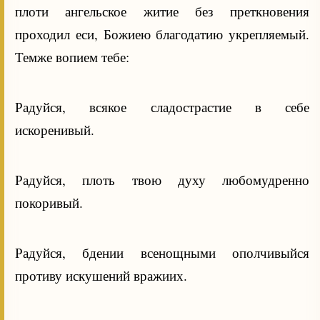
плоти ангельское житие без преткновения
проходил еси, Божиею благодатию укрепляемый.
Темже вопием тебе:
Радуйся, всякое сладострастие в себе
искоренивый.
Радуйся, плоть твою духу любомудренно
покоривый.
Радуйся, бдении всенощными ополчивыйся
противу искушений вражиих.