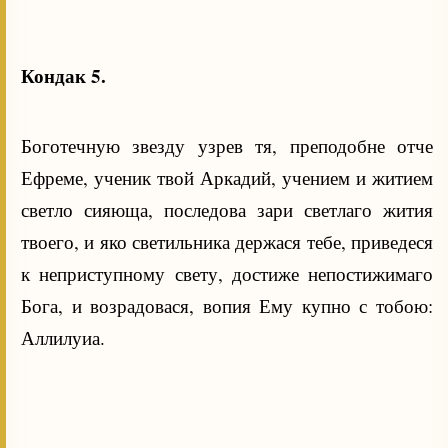
Кондак 5.
Боготечную звезду узрев тя, преподобне отче
Ефреме, ученик твой Аркадий, учением и житием
светло сияюща, последова зари светлаго жития
твоего, и яко светильника держася тебе, приведеся
к неприступному свету, достиже непостижимаго
Бога, и возрадовася, вопия Ему купно с тобою:
Аллилуиа.