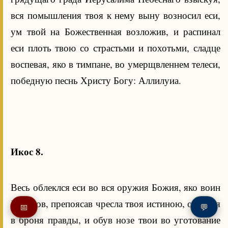
вся помышления твоя к нему выну возносил еси,
ум твой на Божественная возложив, и распинал
еси плоть твою со страстьми и похотьми, сладце
воспевая, яко в тимпане, во умерщвленнем телеси,
победную песнь Христу Богу: Аллилуиа.
Икос 8.
Весь облеклся еси во вся оружия Божия, яко воин
Христов, препоясав чресла твоя истиною, оболкся
📅
💬
в броня правды, и обув нозе твои во уготование