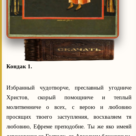
Кондак 1.
Избранный чудотворче, преславный угодниче
Христов, скорый помощниче и теплый
молитвенниче о всех, с верою и любовию
просящих твоего заступления, восхваляем тя
любовию, Ефреме преподобне. Ты же яко имеяй
дерзновение ко Господу, со Аркадием блаженным,