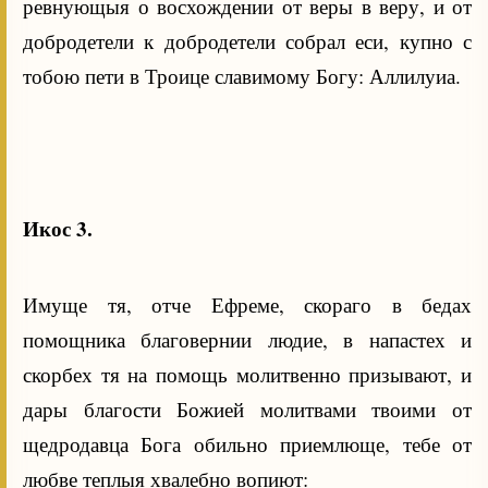
ревнующыя о восхождении от веры в веру, и от
добродетели к добродетели собрал еси, купно с
тобою пети в Троице славимому Богу: Аллилуиа.
Икос 3.
Имуще тя, отче Ефреме, скораго в бедах
помощника благовернии людие, в напастех и
скорбех тя на помощь молитвенно призывают, и
дары благости Божией молитвами твоими от
щедродавца Бога обильно приемлюще, тебе от
любве теплыя хвалебно вопиют: