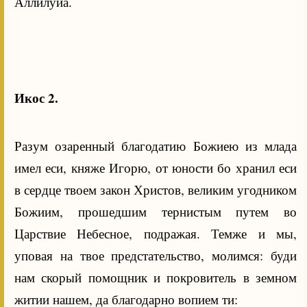
Аллилуиа.
Икос 2.
Разум озаренный благодатию Божиею из млада
имел еси, княже Игорю, от юности бо хранил еси
в сердце твоем закон Христов, великим угодником
Божиим, прошедшим тернистым путем во
Царствие Небесное, подражая. Темже и мы,
уповая на твое предстательство, молимся: буди
нам скорый помощник и покровитель в земном
житии нашем, да благодарно вопием ти: