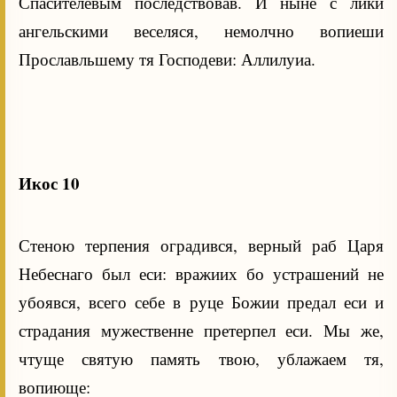
Спасителевым последствовав. И ныне с лики
ангельскими веселяся, немолчно вопиеши
Прославльшему тя Господеви: Аллилуиа.
Икос 10
Стеною терпения оградився, верный раб Царя
Небеснаго был еси: вражиих бо устрашений не
убоявся, всего себе в руце Божии предал еси и
страдания мужественне претерпел еси. Мы же,
чтуще святую память твою, ублажаем тя,
вопиюще: