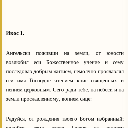
Икос 1.
Ангельски поживши на земли, от юности
возлюбил еси Божественное учение и сему
последовав добрым житием, немолчно прославлял
еси имя Господне чтением книг священных и
пением церковным. Сего ради тебе, на небеси и на
земли прославленному, вопием сице:
Радуйся, от рождения твоего Богом избранный;
радуйся, семя слова Божия от юности