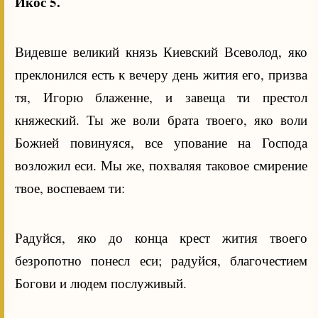
Икос 5.
Видевше великий князь Киевский Всеволод, яко
преклонился есть к вечеру день жития его, призва
тя, Игорю блаженне, и завеща ти престол
княжеский. Ты же воли брата твоего, яко воли
Божией повинуяся, все упование на Господа
возложил еси. Мы же, похваляя таковое смирение
твое, воспеваем ти:
Радуйся, яко до конца крест жития твоего
безропотно понесл еси; радуйся, благочестием
Богови и людем послуживый.