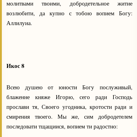
молитвами твоими, добродетельное житие
возлюбити, да купно с тобою вопием Богу:
Аллилуиа.
Икос 8
Всею душею от юности Богу послуживый,
блаженне княже Игорю, сего ради Господь
прослави тя, Своего угодника, кротости ради и
смирения твоего. Мы же, сим добродетелем
последовати тщащиися, вопием ти радостно: