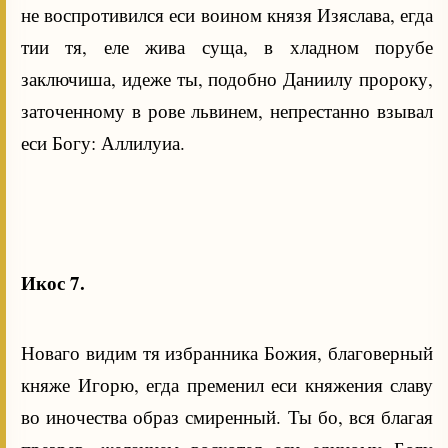
не воспротивился еси воином князя Изяслава, егда
тии тя, еле жива суща, в хладном порубе
заключиша, идеже ты, подобно Даниилу пророку,
заточенному в рове львинем, непрестанно взывал
еси Богу: Аллилуиа.
Икос 7.
Новаго видим тя избранника Божия, благоверный
княже Игорю, егда пременил еси княжения славу
во иночества образ смиренный. Ты бо, вся благая