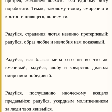
презрев, желанием восхотел еси единому Богу
поработати. Темже, таковому твоему смирению и
кротости дивящеся, вопием ти:
Радуйся, страдания лютая невинно претерпевый;
радуйся, образ любве и незлобия нам показавый.
Радуйся, вся благая мира сего ни во что же
вменивый; радуйся, злобу и коварство диавола
смирением победивый.
Радуйся, послушанию иноческому всецело
предавыйся; радуйся, усердным молитвенником
за люди твоя явивыйся.