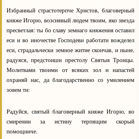
Избранный страстотерпче Христов, благоверный
княже Игорю, возсиявый людем твоим, яко звезда
пресветлая: ты бо славу земнаго княжения оставил
еси и во иночестве Господеви работати вожделел
еси, страдальчески земное житие скончав, и ныне,
радуяся, предстоиши престолу Святыя Троицы.
Молитвами твоими от всяких зол и напастей
охраняй нас, да благодарственно со умилением
зовем ти:
Радуйся, святый благоверный княже Игорю, во
смирении за истину терпящим скорый
помощниче.