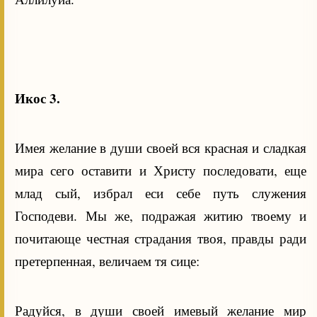
Икос 3.
Имея желание в души своей вся красная и сладкая
мира сего оставити и Христу последовати, еще
млад сый, избрал еси себе путь служения
Господеви. Мы же, подражая житию твоему и
почитающе честная страдания твоя, правды ради
претерпенная, величаем тя сице:
Радуйся, в души своей имевый желание мир