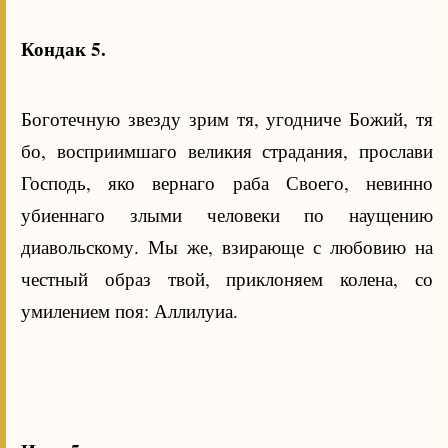
Кондак 5.
Боготечную звезду зрим тя, угодниче Божий, тя
бо, восприимшаго великия страдания, прослави
Господь, яко вернаго раба Своего, невинно
убиеннаго злыми человеки по наущению
диавольскому. Мы же, взирающе с любовию на
честный образ твой, приклоняем колена, со
умилением поя: Аллилуиа.