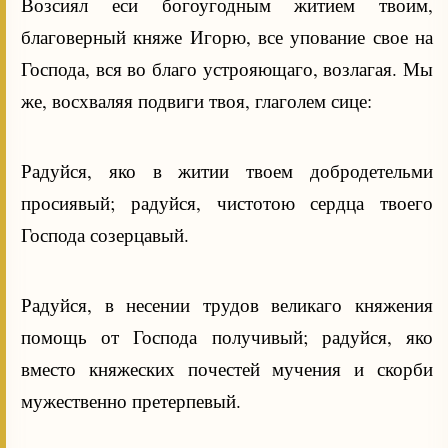
Возсиял еси богоугодным житием твоим,
благоверный княже Игорю, все упование свое на
Господа, вся во благо устрояющаго, возлагая. Мы
же, восхваляя подвиги твоя, глаголем сице:
Радуйся, яко в житии твоем добродетельми
просиявый; радуйся, чистотою сердца твоего
Господа созерцавый.
Радуйся, в несении трудов великаго княжения
помощь от Господа получивый; радуйся, яко
вместо княжеских почестей мучения и скорби
мужественно претерпевый.