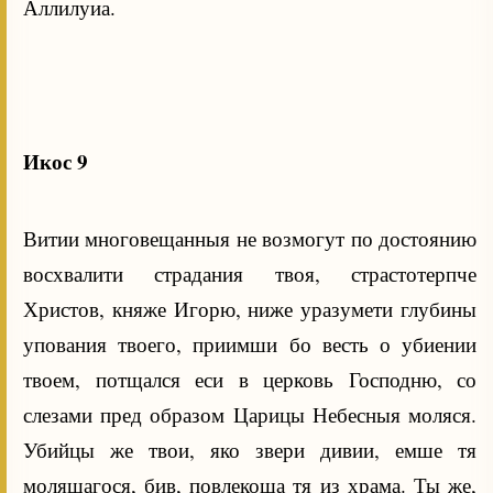
Аллилуиа.
Икос 9
Витии многовещанныя не возмогут по достоянию
восхвалити страдания твоя, страстотерпче
Христов, княже Игорю, ниже уразумети глубины
упования твоего, приимши бо весть о убиении
твоем, потщался еси в церковь Господню, со
слезами пред образом Царицы Небесныя моляся.
Убийцы же твои, яко звери дивии, емше тя
молящагося, бив, повлекоша тя из храма. Ты же,