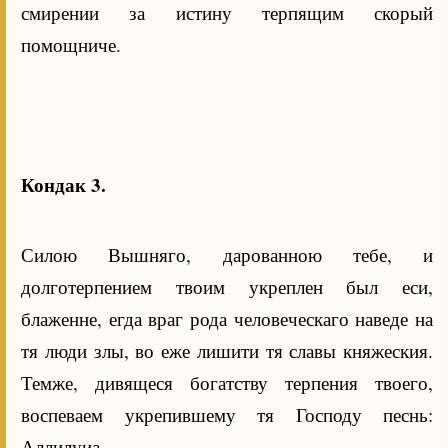
смирении за истину терпящим скорый
помощниче.
Кондак 3.
Силою Вышняго, дарованною тебе, и
долготерпением твоим укреплен был еси,
блаженне, егда враг рода человеческаго наведе на
тя люди злы, во еже лишити тя славы княжеския.
Темже, дивящеся богатству терпения твоего,
воспеваем укрепившему тя Господу песнь:
Аллилуиа.