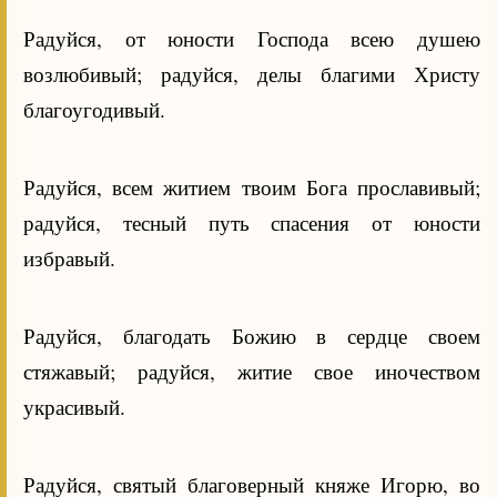
Радуйся, от юности Господа всею душею
возлюбивый; радуйся, делы благими Христу
благоугодивый.
Радуйся, всем житием твоим Бога прославивый;
радуйся, тесный путь спасения от юности
избравый.
Радуйся, благодать Божию в сердце своем
стяжавый; радуйся, житие свое иночеством
украсивый.
Радуйся, святый благоверный княже Игорю, во