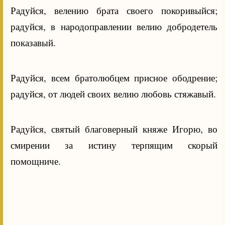
Радуйся, велению брата своего покоривыйся;
радуйся, в народоправлении велию добродетель
показавый.
Радуйся, всем братолюбцем присное ободрение;
радуйся, от людей своих велию любовь стяжавый.
Радуйся, святый благоверный княже Игорю, во
смирении за истину терпящим скорый
помощниче.