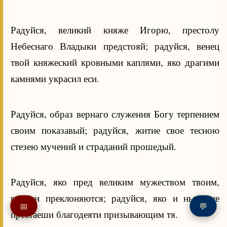
Радуйся, великий княже Игорю, престолу
Небеснаго Владыки предстояй; радуйся, венец
твой княжеский кровными каплями, яко драгими
камнями украсил еси.
Радуйся, образ вернаго служения Богу терпением
своим показавый; радуйся, житие свое тесною
стезею мучений и страданий прошедый.
Радуйся, яко пред великим мужеством твоим,
вернии преклоняются; радуйся, яко и ныне не
📅
💬
престаеши благодеяти призывающим тя.