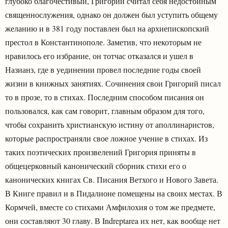
глубоко благочестивый, Григорий считал себя недостойным
священнослужения, однако он должен был уступить общему
желанию и в 381 году поставлен был на архиепископский
престол в Константинополе. Заметив, что некоторым не
нравилось его избрание, он тотчас отказался и ушел в
Назианз, где в уединении провел последние годы своей
жизни в книжных занятиях. Сочинения свои Григорий писал
то в прозе, то в стихах. Последним способом писания он
пользовался, как сам говорит, главным образом для того,
чтобы сохранить христианскую истину от аполлинаристов,
которые распространяли свое ложное учение в стихах. Из
таких поэтических произвелений Григория приняты в
общецерковный канонический сборник стихи его о
канонических книгах Св. Писания Ветхого и Нового Завета.
В Книге правил и в Пидалионе помещены на своих местах. В
Кормчей, вместе со стихами Амфилохия о том же предмете,
они составляют 30 главу. В Indreptarea их нет, как вообще нет