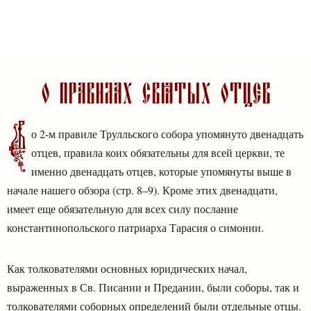
Перейти
к
сути
О правилах Святых Отцев
В
о 2-м правиле Трулльского собора упомянуто двенадцать
отцев, правила коих обязательны для всей церкви, те
именно двенадцать отцев, которые упомянуты выше в
начале нашего обзора (стр. 8–9). Кроме этих двенадцати,
имеет еще обязательную для всех силу послание
константинопольского патриарха Тарасия о симонии.
Как толкователями основных юридических начал,
выраженных в Св. Писании и Предании, были соборы, так и
толкователями соборных определений были отдельные отцы.