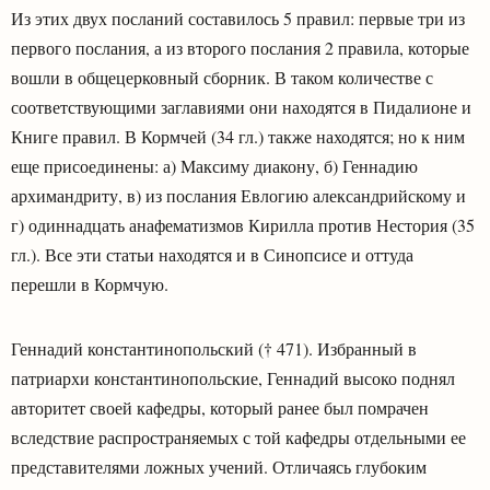
Из этих двух посланий составилось 5 правил: первые три из
первого послания, а из второго послания 2 правила, которые
вошли в общецерковный сборник. В таком количестве с
соответствующими заглавиями они находятся в Пидалионе и
Книге правил. В Кормчей (34 гл.) также находятся; но к ним
еще присоединены: а) Максиму диакону, б) Геннадию
архимандриту, в) из послания Евлогию александрийскому и
г) одиннадцать анафематизмов Кирилла против Нестория (35
гл.). Все эти статьи находятся и в Синопсисе и оттуда
перешли в Кормчую.
Геннадий константинопольский († 471). Избранный в
патриархи константинопольские, Геннадий высоко поднял
авторитет своей кафедры, который ранее был помрачен
вследствие распространяемых с той кафедры отдельными ее
представителями ложных учений. Отличаясь глубоким