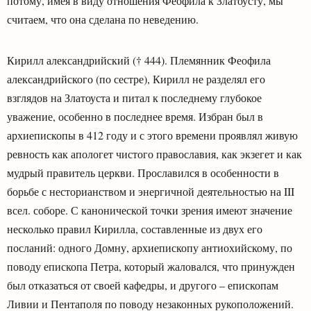
потому, имея в виду отношения Феофила к Златоусту, мы
считаем, что она сделана по неведению.
Кирилл александрийский († 444). Племянник Феофила
александрийского (по сестре), Кирилл не разделял его
взглядов на Златоуста и питал к последнему глубокое
уважение, особенно в последнее время. Избран был в
архиепископы в 412 году и с этого времени проявлял живую
ревность как апологет чистого православия, как экзегет и как
мудрый правитель церкви. Прославился в особенности в
борьбе с несторианством и энергичной деятельностью на III
всел. соборе. С канонической точки зрения имеют значение
несколько правил Кирилла, составленные из двух его
посланий: одного Домну, архиепископу антиохийскому, по
поводу епископа Петра, который жаловался, что принужден
был отказаться от своей кафедры, и другого – епископам
Ливии и Пентаполя по поводу незаконных рукоположений.