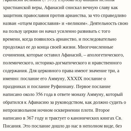
христианской веры, Афанасий снискал вечную славу как
защитник православия против арианства, за что справедливо
назван «отцем православия» и «великим». Деятельность свою
на пользу церкви он начал усиленно развивать с того
времени, когда появилось арианство, и последовательно
продолжал ее до конца своей жизни. Многочисленные
сочинения, которые оставил Афанасий, – апологетического,
полемического, историко-догматического и нравственного
содержания. Для церковного права имеют значение три, а
именно: послание его Аммуну, XXXIX послание о
праздниках и послание Руфиниану. Первое послание
написано около 356 года в ответе монаху Аммуну, который
обратился к Афанасию за руководством, как должно судить о
непроизвольном ночном осквернении плоти. Второе
написано в 367 году и трактует о канонических книгах Св.
Писания. Это послание дошло до нас в неполном виде, без