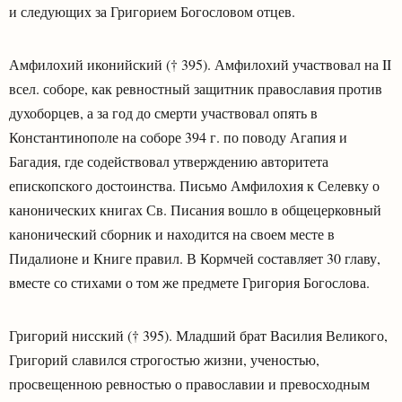
и следующих за Григорием Богословом отцев.
Амфилохий иконийский († 395). Амфилохий участвовал на II
всел. соборе, как ревностный защитник православия против
духоборцев, а за год до смерти участвовал опять в
Константинополе на соборе 394 г. по поводу Агапия и
Багадия, где содействовал утверждению авторитета
епископского достоинства. Письмо Амфилохия к Селевку о
канонических книгах Св. Писания вошло в общецерковный
канонический сборник и находится на своем месте в
Пидалионе и Книге правил. В Кормчей составляет 30 главу,
вместе со стихами о том же предмете Григория Богослова.
Григорий нисский († 395). Младший брат Василия Великого,
Григорий славился строгостью жизни, ученостью,
просвещенною ревностью о православии и превосходным