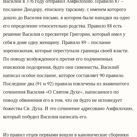
Василий в 376 году отправил Амфилохию. Правило 87 –
послание Диодору, епископу тарскому, с именем которого
дошло до Василия письмо, в котором были нападки на одно
его определение относительно родства. Правило 88 есть
решение Василия о пресвитере Григории, который имел у
себя в доме одну женщину. Правило 89 – послание
хорепископам, которые переступали границы своей власти.
По поводу возбужденного против его подчиненных
епископов подозрения, будто они симонисты, Василий
написал особое послание, которое составляет 90 правило.
Последние два (91 и 92) правила извлечены из знаменитого
сочинения Василия «О Святом Духе», написанного по
поводу обвинения его в том, что он будто не исповедует
божества Св. Духа. И это сочинение адресовано Амфилохию,
который побудил Василия написать его.
Из правил отцев первыми вошли в канонические сборники