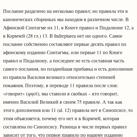
Послание разделено на несколько правил; но правила эти в
канонических сборниках мы находим в различном числе. В
Афинской Синтагме их 11, в Книге правил и Пидалионе 12, а
в Кормчей (28 гл.) 13. В Indreptarea нет ни одного. Самое
послание собственно составляют первые десять правил по
афинскому изданию Синтагмы, или первые 11 по Книге
правил и Пидалиону, а последнее не есть составная часть
самого послания, но позднейшая прибавка и есть дополнение
из правила Василия великого относительно степеней
покаяния. Поэтому, в переводе 11 правила после слов:
«говорит» (φησί), мы ставили в скобках – кто говорит,
именно Василий Великий в своем 75 правиле. А так как
этого дополнения или 11 (al. 12) правила нет в Синопсисе, то
этим объясняется, почему его нет и в Кормчей, которая
составлена по Синопсису. Разница в числе первых правил
зависит от того, что первое правило по нашему изданию