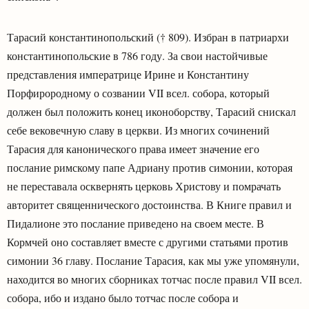
Тарасий константинопольский († 809). Избран в патриархи
константинопольские в 786 году. За свои настойчивые
представления императрице Ирине и Константину
Порфирородному о созвании VII всел. собора, который
должен был положить конец иконоборству, Тарасий снискал
себе вековечную славу в церкви. Из многих сочинений
Тарасия для канонического права имеет значение его
послание римскому папе Адриану против симонии, которая
не переставала осквернять церковь Христову и помрачать
авторитет священнического достоинства. В Книге правил и
Пидалионе это послание приведено на своем месте. В
Кормчей оно составляет вместе с другими статьями против
симонии 36 главу. Послание Тарасия, как мы уже упомянули,
находится во многих сборниках тотчас после правил VII всел.
собора, ибо и издано было тотчас после собора и