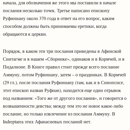
начала, для обозначения же этого мы поставили в начале
послания несколько точек. Третье написано епископу
Руфиниану около 370 года в ответ на его вопрос, каким
способом должны быть принимаемы еретики, когда
обращаются к церкви.
Порядок, в каком эти три послания приведены в Афинской
Синтагме и в нашем «Сборнике», одинаков и в Кормчей, и в
Пидалионе. В Книге правил стоит прежде всего послание
Аммуну, потом Руфиниану, затем – о праздниках. В Кормчей
(29 гл.), после послания Руфиниану (там, как и в Синопсисе,
этот епископ назван Руфиан), находится еще один отрывок
под названием: «Того же от другого послания», и говорится о
возвышенности девства; между тем это не новое какое-либо
послание, но только извлечение из послания Аммуну. В
Indreptarea этих Афанасиевых посланий нет.