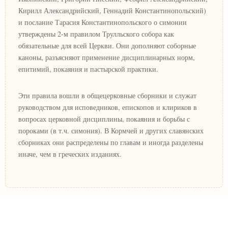
Кирилл Александрийский, Геннадий Константинопольский)
и послание Тарасия Константинопольского о симонии
утверждены 2-м правилом Трулльского собора как
обязательные для всей Церкви. Они дополняют соборные
каноны, разъясняют применение дисциплинарных норм,
епитимий, покаяния и пастырской практики.
Эти правила вошли в общецерковные сборники и служат
руководством для исповедников, епископов и клириков в
вопросах церковной дисциплины, покаяния и борьбы с
пороками (в т.ч. симония). В Кормчей и других славянских
сборниках они распределены по главам и иногда разделены
иначе, чем в греческих изданиях.