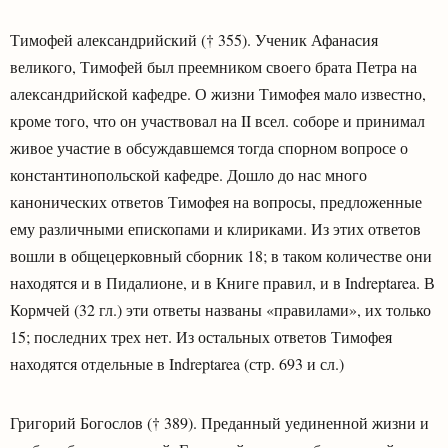
Тимофей александрийский († 355). Ученик Афанасия
великого, Тимофей был преемником своего брата Петра на
александрийской кафедре. О жизни Тимофея мало известно,
кроме того, что он участвовал на II всел. соборе и принимал
живое участие в обсуждавшемся тогда спорном вопросе о
константинопольской кафедре. Дошло до нас много
канонических ответов Тимофея на вопросы, предложенные
ему различными епископами и клириками. Из этих ответов
вошли в общецерковный сборник 18; в таком количестве они
находятся и в Пидалионе, и в Книге правил, и в Indreptarea. В
Кормчей (32 гл.) эти ответы названы «правилами», их только
15; последних трех нет. Из остальных ответов Тимофея
находятся отдельные в Indreptarea (стр. 693 и сл.)
Григорий Богослов († 389). Преданный уединенной жизни и