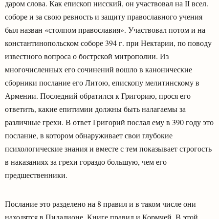
даром слова. Как епископ нисский, он участвовал на II всел.
соборе и за свою ревность и защиту православного учения
был назван «столпом православия». Участвовал потом и на
константинопольском соборе 394 г. при Нектарии, по поводу
известного вопроса о бострской митрополии. Из
многочисленных его сочинений вошло в канонические
сборники послание его Литою, епископу мелитинскому в
Армении. Последний обратился к Григорию, прося его
ответить, какие епитимии должны быть налагаемы за
различные грехи. В ответ Григорий послал ему в 390 году это
послание, в котором обнаруживает свои глубокие
психологические знания и вместе с тем показывает строгость
в наказаниях за грехи гораздо большую, чем его
предшественники.
Послание это разделено на 8 правил и в таком числе они
находятся в Пидалионе, Книге правил и Кормчей. В этой