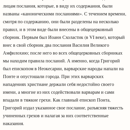
лицам послания, которые, в виду их содержания, были
названы «каноническими посланиями». С течением времени,
смотря по содержанию, они были разделены на несколько
правил, и в этом виде были внесены в общецерковный
сборник. Первым был Иоанн Схоластик (в VI веке), который
внес в свой сборник два послания Василия Великого
Амфилохию; после него во всех общецерковных сборниках
мы находим правила посланий. А именно, когда Григорий
был епископом в Неокесарии, варварские народы напали на
Понте и опустошали города. При этих варварских
нападениях христиане держали себя недостойно своего
имени, а многие из них содействовали варварам и сами
впадали в тяжкие грехи. Как главный епископ Понта,
Григорий издал указанное свое послание, разъясняя тяжесть
учиненных грехов и налагая за них соответственные
наказания.