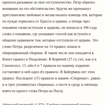
принося раскаяние за свое отступничество. Петр обратил
внимание на это обстоятельство; будучи же проникнут
христианскою любовью и желая оказать помощь тем, которые
по нужде отреклись от Христа и церкви, а теперь чрез
покаяние снова вступали в церковь, он написал в 306 году
слово о покаянии, где указывает способ как вступать в
общение церковное тем, которые отступили от церкви. Это
слово Петра, разделенное на 14 правил, вошло в
общецерковный сборник. В таком числе они находятся в
Книге правил и Пидалионе. В Кормчей (27 гл.) их, как и в
Синопсисе, 13, ибо 6 и 7 правила по нашему изданию
составляют в ней одно (6) правило. В Indreptarea нет этих
правил. Последнее (15) правило в нашем «Сборнике», равно
и в трех упомянутых сборниках, о посте в среду и пятницу,
взято из одного слова Петра на Пасху.
Афанасий великий († 373). Глубоко изучивший истины