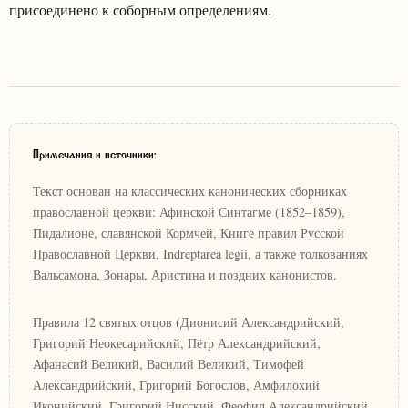
присоединено к соборным определениям.
Примечания и источники:
Текст основан на классических канонических сборниках
православной церкви: Афинской Синтагме (1852–1859),
Пидалионе, славянской Кормчей, Книге правил Русской
Православной Церкви, Indreptarea legii, а также толкованиях
Вальсамона, Зонары, Аристина и поздних канонистов.
Правила 12 святых отцов (Дионисий Александрийский,
Григорий Неокесарийский, Пётр Александрийский,
Афанасий Великий, Василий Великий, Тимофей
Александрийский, Григорий Богослов, Амфилохий
Иконийский, Григорий Нисский, Феофил Александрийский,