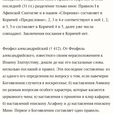
последней (31 гл.) разделение только иное. Правило I в
Афинской Синтагме и в нашем «Сборнике» составляет в
Кормчей «Предисловие», 2, 3 и 4-е соответствуют в ней 1, 2,
и 3, 5-е составляет в Кормчей 4 и 5, далее уже числа
совпадают. Заключения послания в Кормчей нет.
Феофил александрийский († 412). От Феофила
александрийского, известного своим нерасположением к
Иоанну Златоустому, дошли до нас его пасхальные слова,
несколько посланий и правил. Эти последние составлены: из
а) одного его определения по вопросу о том, если навечерие
Богоявления случится в воскресенье; б) наставления Аммону
по разным вопросам особого характера, которые касаются
церковного чина; в) наставления о принятии в клир кафаров;
б) наставлений епископу Агафону и д) наставления епископу
Мине. Первое о Богоявлении составляет одно правило,