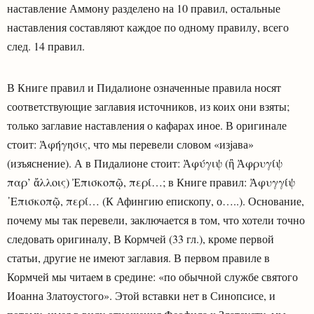
наставление Аммону разделено на 10 правил, остальные
наставления составляют каждое по одному правилу, всего
след. 14 правил.
В Книге правил и Пидалионе означенные правила носят
соответствующие заглавия источников, из коих они взяты;
только заглавие наставления о кафарах иное. В оригинале
стоит: Ἀφήγησις, что мы перевели словом «изjава»
(изъяснение). А в Пидалионе стоит: Ἀφύγιψ (ἢ Ἀφρυγίψ
παρ’ ἄλλοις) Ἐπισκοπῷ, περί…; в Книге правил: Ἀφυγγίψ
᾿Επισκοπῷ, περί… (К Афингию епископу, о…..). Основание,
почему мы так перевели, заключается в том, что хотели точно
следовать оригиналу, В Кормчей (33 гл.), кроме первой
статьи, другие не имеют заглавия. В первом правиле в
Кормчей мы читаем в средине: «по обычной службе святого
Иоанна Златоустого». Этой вставки нет в Синопсисе, и